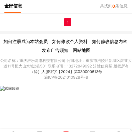
全部信息
共找到
条信息
0
1
|
|
|
如何注册成为本站会员
如何修改个人资料
如何修改信息内容
|
发布广告须知
网站地图
公司名称：重庆涪乐网络科技有限公司 公司地址：重庆市涪陵区新城区聚业大
道11号恒大山水城2栋501 联系电话：13272849992 涪陵信息帮 版权所有
（渝）人服证字【2024】第030000613号
渝ICP备2021010928号-8