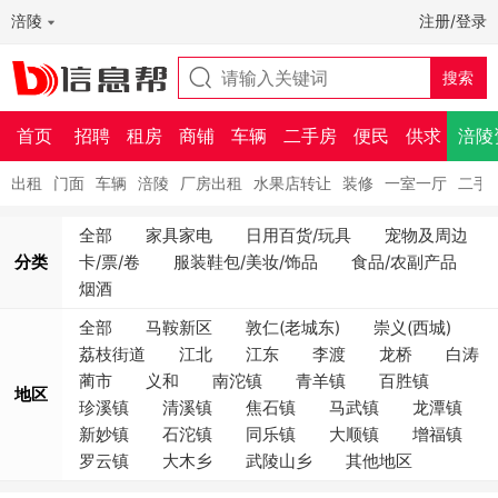
涪陵
注册/登录
首页
招聘
租房
商铺
车辆
二手房
便民
供求
涪陵
出租
门面
车辆
涪陵
厂房出租
水果店转让
装修
一室一厅
二手
全部
家具家电
日用百货/玩具
宠物及周边
分类
卡/票/卷
服装鞋包/美妆/饰品
食品/农副产品
烟酒
全部
马鞍新区
敦仁(老城东)
崇义(西城)
荔枝街道
江北
江东
李渡
龙桥
白涛
蔺市
义和
南沱镇
青羊镇
百胜镇
地区
珍溪镇
清溪镇
焦石镇
马武镇
龙潭镇
新妙镇
石沱镇
同乐镇
大顺镇
增福镇
罗云镇
大木乡
武陵山乡
其他地区