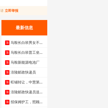
，请
立即举报
最新信息
马鞍长白班男女不限
顶
不体检坐着上班
马鞍长白班普工坐班
顶
4500-5500
马鞍新能源电池厂
顶
涪陵邮政快递员
顶
旺铺转让，中慧第一
顶
城火锅店
涪陵邮政快递员送货
顶
员三轮车面包车都行
招保姆护工，照顾病
顶
人