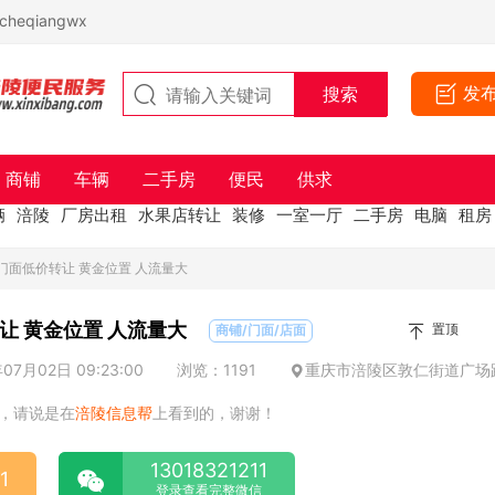
eqiangwx
发
商铺
车辆
二手房
便民
供求
辆
涪陵
厂房出租
水果店转让
装修
一室一厅
二手房
电脑
租房
门面低价转让 黄金位置 人流量大
南门山临街门面低价转让 黄金位置 人流量大
置顶
商铺/门面/店面
7月02日 09:23:00
浏览：1191
重庆市涪陵区敦仁街道广场路
，请说是在
涪陵信息帮
上看到的，谢谢！
13018321211
1
登录查看完整微信