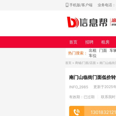
手机版/客户端
业务电话：ch
首页
招聘
租房
出租
门面
车
热门搜索：
车位
首页
>
商铺/门面/店面
> 南门山临街
更新于2025年0
INFO_2985
有效期：已过期
联系我时
|
1301832121