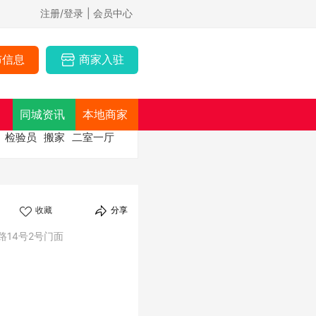
注册/登录
| 会员中心
布信息
商家入驻
同城资讯
本地商家
检验员
搬家
二室一厅
收藏
分享
14号2号门面