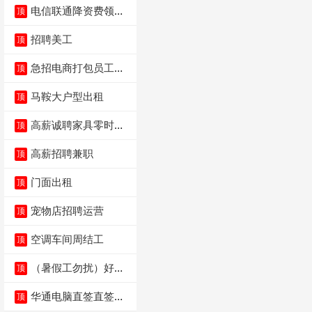
电信联通降资费领价
顶
值5000电瓶车手
招聘美工
顶
急招电商打包员工作
顶
内容：货品分拣打包
马鞍大户型出租
顶
高薪诚聘家具零时促
顶
销（可日结）
高薪招聘兼职
顶
门面出租
顶
宠物店招聘运营
顶
空调车间周结工
顶
（暑假工勿扰）好想
顶
来省钱超市宏声桥店
华通电脑直签直签直
顶
签