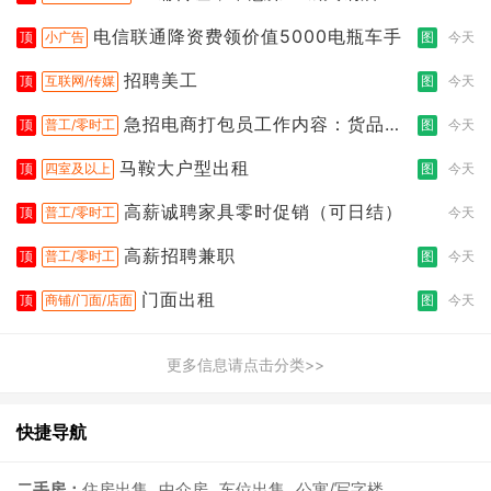
电信联通降资费领价值5000电瓶车手
顶
小广告
图
今天
招聘美工
顶
互联网/传媒
图
今天
急招电商打包员工作内容：货品分
顶
普工/零时工
图
今天
拣打包
马鞍大户型出租
顶
四室及以上
图
今天
高薪诚聘家具零时促销（可日结）
顶
普工/零时工
今天
高薪招聘兼职
顶
普工/零时工
图
今天
门面出租
顶
商铺/门面/店面
图
今天
更多信息请点击分类>>
快捷导航
二手房：
住房出售
中介房
车位出售
公寓/写字楼