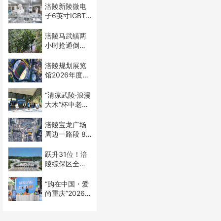
涪陵新陵微电
子6英寸IGBT
晶圆项目提质
增效
涪陵马武镇两
小时抢通倒伏
树木阻断村道
涪陵规划展览
馆2026年度更
新完成正式亮
相
“清凉武陵·浪漫
大木”杯中老年
气排球邀请赛
圆满落幕
涪陵宝龙广场
周边一路段 8
月 7 日起交通
管制至 8 月 30
跃升31位！涪
日
陵综保区全国
绩效评估成绩
亮眼
“购在中国・爱
尚重庆”2026
盛夏消费季涪
陵分会场启幕