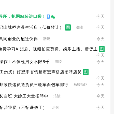
小程序，把网站装进口袋！
今天
记山城桥达漫生活店（低价转让）
图
今天
涪陵
共同创业的配送伙伴
今天
涪陵
免费学习AI短剧、视频拍摄剪辑、娱乐主播、带货主
图
今天
操作工不体检男女不限6千
今天
涪陵
工勿扰）好想来省钱超市宏声桥店招聘店员
图
今天
邮政快递员送货员三轮车面包车都行
今天
马鞍新区
长白班 大龄工大量招聘中
今天
涪陵
招营业员（不招暑假工）
今天
涪陵