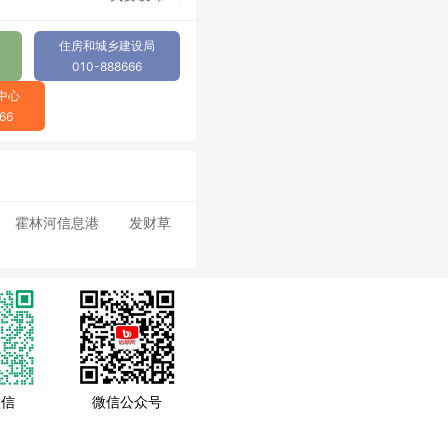
住房和城乡建设局
010-888666
中心
66
霍林河信息港
发财草
微信
微信公众号