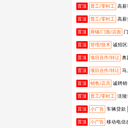
置顶
普工/零时工
高薪
置顶
普工/零时工
高薪
置顶
商铺/门面/店面
置顶
管理/技术
诚招区
置顶
项目合作/转让
奥
置顶
项目合作/转让
马
置顶
销售/店员
诚聘销
置顶
普工/零时工
涪陵
置顶
小广告
车辆贷款
置顶
小广告
移动电信