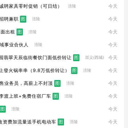
诚聘家具零时促销（可日结）
今天
涪陵
招聘兼职
图
今天
涪陵
门面出租
图
今天
涪陵
域事业合伙人
今天
涪陵
园翡翠天辰临街餐饮门面低价转让
图
今天
崇义(西城)
上發火锅串串（9.8万低价转让）
图
今天
涪陵
售业务员，高薪上不封顶
图
今天
涪陵
李渡上班+免费住宿厂车
图
今天
涪陵
图
今天
涪陵
改资费加流量送手机电动车
图
今天
涪陵