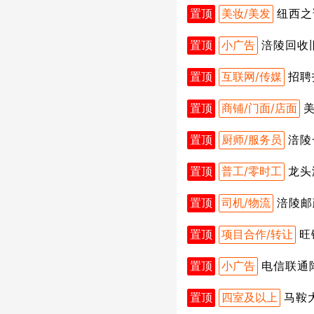
置顶
美妆/美发
纽西之
置顶
小广告
涪陵回收
置顶
互联网/传媒
招聘
置顶
商铺/门面/店面
置顶
厨师/服务员
涪陵
置顶
普工/零时工
龙头
置顶
司机/物流
涪陵邮
置顶
项目合作/转让
旺
置顶
小广告
电信联通
置顶
四室及以上
马鞍