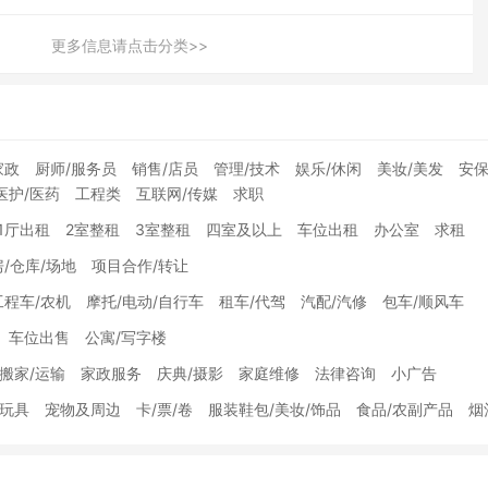
更多信息请点击分类>>
家政
厨师/服务员
销售/店员
管理/技术
娱乐/休闲
美妆/美发
安保
医护/医药
工程类
互联网/传媒
求职
1厅出租
2室整租
3室整租
四室及以上
车位出租
办公室
求租
/仓库/场地
项目合作/转让
工程车/农机
摩托/电动/自行车
租车/代驾
汽配/汽修
包车/顺风车
车位出售
公寓/写字楼
搬家/运输
家政服务
庆典/摄影
家庭维修
法律咨询
小广告
/玩具
宠物及周边
卡/票/卷
服装鞋包/美妆/饰品
食品/农副产品
烟