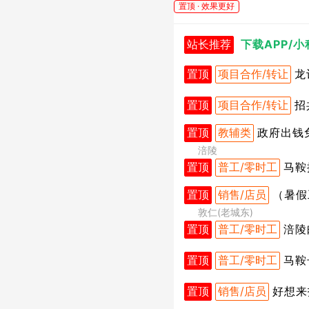
置顶 · 效果更好
站长推荐
下载APP/
置顶
项目合作/转让
龙
置顶
项目合作/转让
招
置顶
教辅类
政府出钱
涪陵
置顶
普工/零时工
马鞍
置顶
销售/店员
（暑假
敦仁(老城东)
置顶
普工/零时工
涪陵
置顶
普工/零时工
马鞍
置顶
销售/店员
好想来