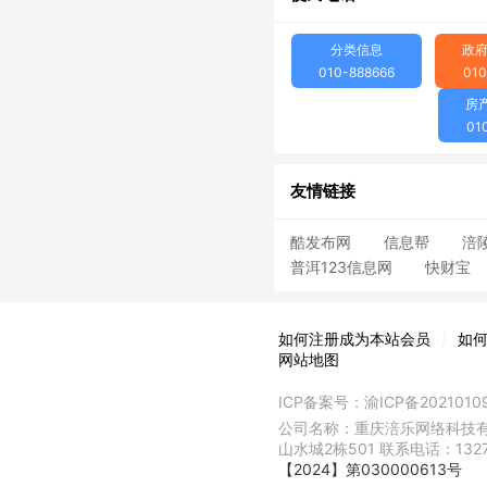
分类信息
政
010-888666
010
房
01
友情链接
酷发布网
信息帮
涪
普洱123信息网
快财宝
如何注册成为本站会员
|
如
网站地图
ICP备案号：
渝ICP备2021010
公司名称：重庆涪乐网络科技有
山水城2栋501 联系电话：132
【2024】第030000613号