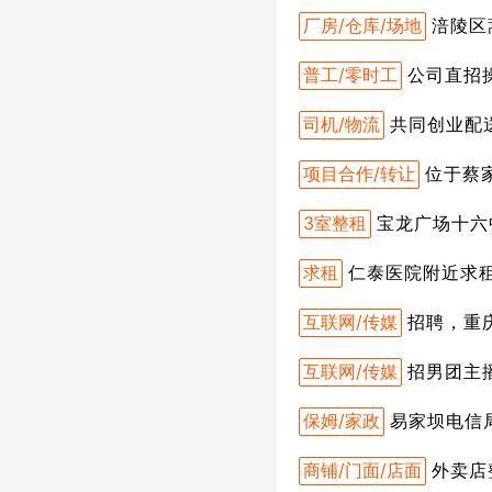
厂房/仓库/场地
涪陵区
普工/零时工
公司直招
司机/物流
共同创业配
项目合作/转让
位于蔡
3室整租
宝龙广场十六
求租
仁泰医院附近求
互联网/传媒
招聘，重
互联网/传媒
招男团主播
保姆/家政
易家坝电信
商铺/门面/店面
外卖店