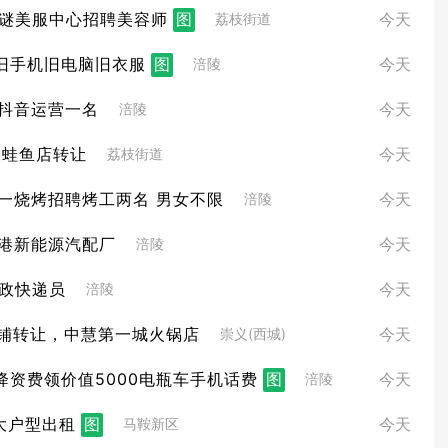
谜美服中心招聘美容师
图
今天
荔枝街道
旧手机旧电脑旧衣服
图
今天
涪陵
抖音运营一名
今天
涪陵
美蛙鱼店转让
今天
荔枝街道
一烧烤招聘烤工两名 男女不限
今天
涪陵
港新能源汽配厂
今天
涪陵
政快递员
今天
涪陵
铺转让，中慧第一城火锅店
今天
崇义(西城)
降资费领价值5000电瓶车手机话费
图
今天
涪陵
大户型出租
图
今天
马鞍新区