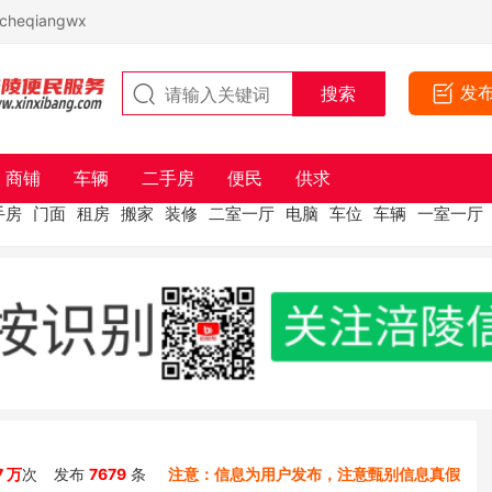
eqiangwx
发
商铺
车辆
二手房
便民
供求
手房
门面
租房
搬家
装修
二室一厅
电脑
车位
车辆
一室一厅
7 万
次
发布
7679
条
注意：信息为用户发布，注意甄别信息真假