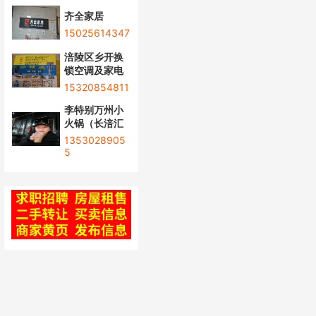
齐全家居
15025614347
涪陵区乡开换
锁空调及家电
15320854811
李特别万州小
火锅（长涪汇
1353028905
5