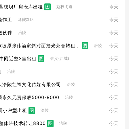
蒿枝坝厂房仓库出租
图
今天
荔枝街道
操作工
今天
马鞍新区
送伙伴
今天
涪陵
家坡原张伟酒家斜对面拾光茶舍转租，
图
今天
涪陵
中附近整3室出租
图
今天
崇义(西城)
租
今天
涪陵
庆涪陵红福文化传媒有限公司
今天
涪陵
永久无责保底5000-8000
今天
涪陵
局小户型出租
图
今天
涪陵
整体带技术转让8800
图
今天
涪陵