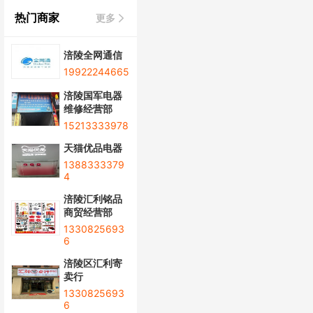
热门商家
更多
涪陵全网通信
19922244665
涪陵国军电器
维修经营部
15213333978
天猫优品电器
1388333379
4
涪陵汇利铭品
商贸经营部
1330825693
6
涪陵区汇利寄
卖行
1330825693
6