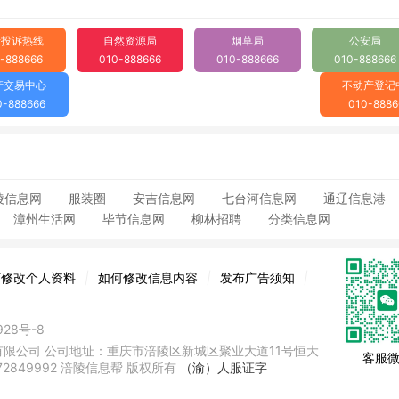
府投诉热线
自然资源局
烟草局
公安局
-888666
010-888666
010-888666
010-888666
产交易中心
不动产登记
0-888666
010-8886
陵信息网
服装圈
安吉信息网
七台河信息网
通辽信息港
漳州生活网
毕节信息网
柳林招聘
分类信息网
何修改个人资料
|
如何修改信息内容
|
发布广告须知
|
928号-8
限公司 公司地址：重庆市涪陵区新城区聚业大道11号恒大
客服
72849992 涪陵信息帮 版权所有
（渝）人服证字