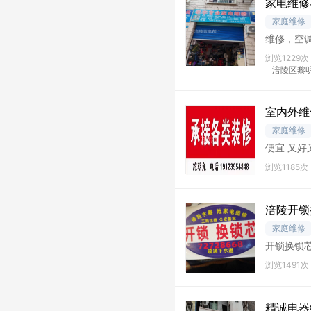
家电维修
家庭维修
维修，空
机，热水
浏览1229次
涪陵区黎明
室内外维
家庭维修
浏览1185次
涪陵开锁
家庭维修
开锁换锁
时在线
浏览1491次
精诚电器