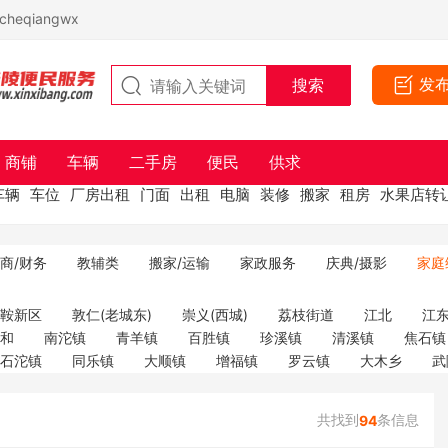
eqiangwx
发
商铺
车辆
二手房
便民
供求
车辆
车位
厂房出租
门面
出租
电脑
装修
搬家
租房
水果店转
商/财务
教辅类
搬家/运输
家政服务
庆典/摄影
家庭
马鞍新区
敦仁(老城东)
崇义(西城)
荔枝街道
江北
江
义和
南沱镇
青羊镇
百胜镇
珍溪镇
清溪镇
焦石镇
石沱镇
同乐镇
大顺镇
增福镇
罗云镇
大木乡
武
共找到
条信息
94