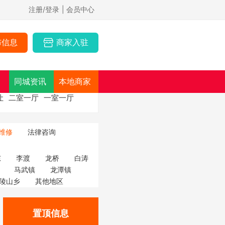
注册/登录
| 会员中心
布信息
商家入驻
同城资讯
本地商家
让
二室一厅
一室一厅
维修
法律咨询
东
李渡
龙桥
白涛
马武镇
龙潭镇
陵山乡
其他地区
置顶信息