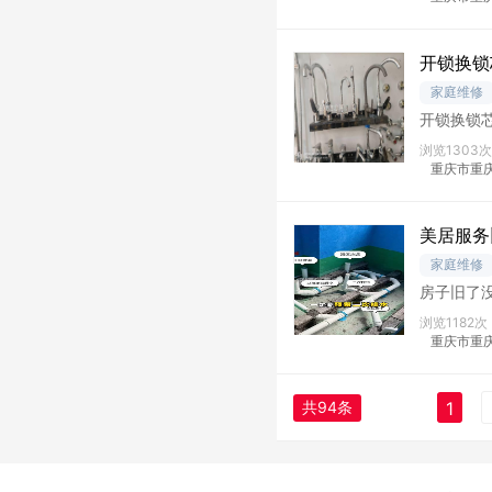
开锁换锁
家庭维修
开锁换锁
浏览1303次
重庆市重
美居服务
家庭维修
房子旧了
不用大拆
浏览1182次
重庆市重庆
共94条
1