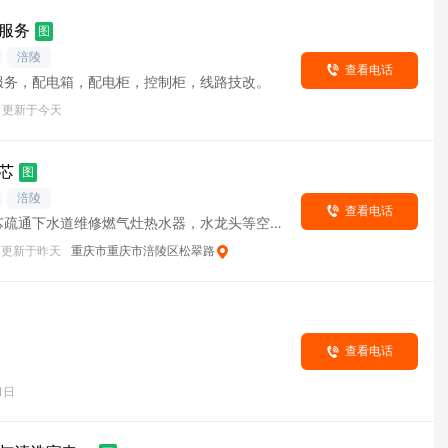
服务
图
涪陵
查看电话
服务，配电箱，配电柜，控制柜，线路技改。
更新于今天
芯
图
涪陵
查看电话
芯疏通下水道维修燃气灶热水器，水龙头等空调
维修加氟 化粪池清掏
更新于昨天
重庆市重庆市涪陵区松翠路
查看电话
建
1日