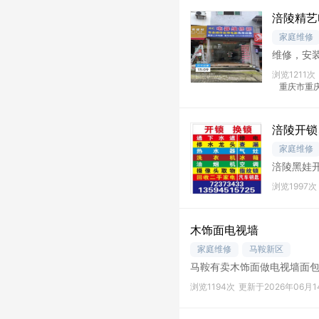
涪陵精艺
家庭维修
维修，安
电，商用
浏览1211次
重庆市重庆
涪陵开锁
家庭维修
涪陵黑娃
下水道
浏览1997次
木饰面电视墙
家庭维修
马鞍新区
马鞍有卖木饰面做电视墙面
浏览1194次
更新于2026年06月1