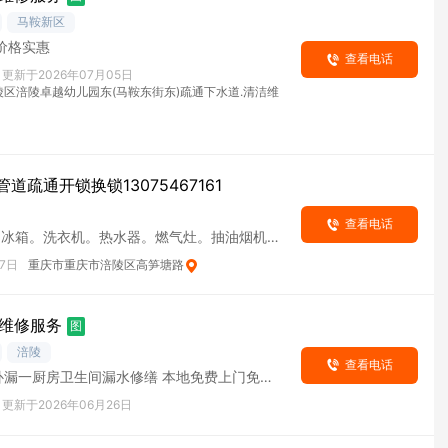
马鞍新区
精湛技艺 价格实惠
查看电话
更新于2026年07月05日
区涪陵卓越幼儿园东(马鞍东街东)疏通下水道.清洁维
疏通开锁换锁13075467161
查看电话
，冰箱。洗衣机。热水器。燃气灶。抽油烟机。
级锁芯。下
7日
重庆市重庆市涪陵区高笋塘路
维修服务
图
涪陵
查看电话
补漏一厨房卫生间漏水修缮 本地免费上门免费
精准定位漏水点
更新于2026年06月26日