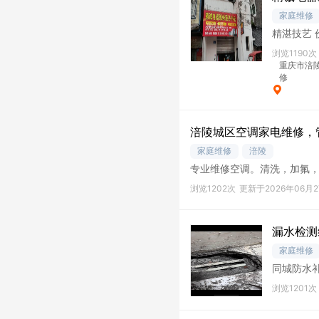
家庭维修
浏览1190次
重庆市涪陵
修
涪陵城区空调家电维修，管道
家庭维修
涪陵
专业维修空调。清洗，加氟
浴霸，水龙头。开锁。换升
浏览1202次
更新于2026年06月2
漏水检测
家庭维修
同城防水
勘查 专业
浏览1201次