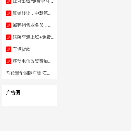
政府出钱/免费学习AI
顶
短剧、视频拍摄
旺铺转让，中慧第一
顶
城火锅店
诚聘销售业务员，高
顶
薪上不封顶
涪陵李渡上班+免费
顶
住宿厂车
车辆贷款
顶
移动电信改资费加流
顶
量送手机电动车
马鞍攀华国际广场 江湖
盛宴 招聘2个
广告图