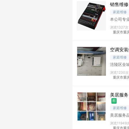
销售维修
家庭维修
本公司专
设备，有
浏览1327次
重庆市重
空调安装
家庭维修
涪陵区全
收，新房
浏览1230次
重庆市重庆
美居服务
图
家庭维修
美居服务
电路、防
浏览11949
重庆市重