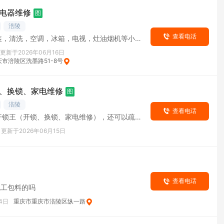
电器维修
图
涪陵
查看电话
装，清洗，空调，冰箱，电视，灶油烟机等小家
电器，开锁疏通，水电等
更新于2026年06月16日
市涪陵区洗墨路51-8号
、换锁、家电维修
图
涪陵
查看电话
开锁王（开锁、换锁、家电维修），还可以疏通
更新于2026年06月15日
查看电话
包工包料的吗
4日
重庆市重庆市涪陵区纵一路