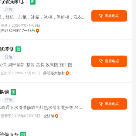
与清洗家电，
图
涪陵
查看电话
调，移机，加氟，冰箱，冰柜，保鲜柜，洗衣
器，燃气灶，油烟机，等各种大小家电。 清洗
更新于2026年07月09日
西路82号附17一18号
修装修
图
涪陵
查看电话
便宜 又好又快 局部翻新 整装 基装 效果图 施工图
更新于2026年07月06日
黎明路太极村
换锁
图
涪陵
查看电话
芯疏通下水道维修燃气灶热水器水龙头等24小
更新于2026年07月05日
全涪陵
维修服务
图