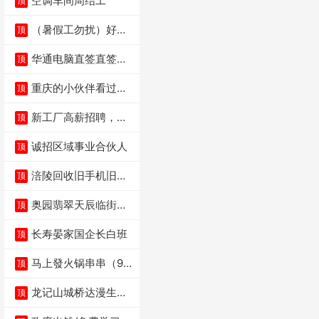
空调车间周结工
顶
（暑假工勿扰）好想
顶
来省钱超市宏声桥店
华通电脑直签直签直
顶
签
重庆的小伙伴看过
顶
来，我这边是和重庆
本
新工厂高薪招聘，普
顶
工100人
诚招区域事业合伙人
顶
涪陵回收旧手机旧电
顶
脑旧衣服
奥园翡翠天辰临街餐
顶
饮门面低价转让
长寿晏家国企长白班
顶
马上發火锅串串（9.8
顶
万低价转让）
龙记山城桥达漫生活
顶
店（低价转让）