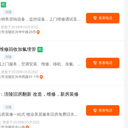
图
涪陵
查看电话
业销售音响设备，监控设备，上门维修调试音响
二手音响设备销售，二手投影设备销售需要直接
更新于2026年05月30日
庆市涪陵区兴华中路25号
维修回收加氟埋管
图
涪陵
查看电话
城上门服务，空调安装、维修、移机、加氟、回
铜管预埋等，价格公道，技术过硬
更新于2026年05月26日
市涪陵区兴华西路51-1号
：涪陵旧房翻新 改造，维修，新房装修
涪陵
查看电话
品质装修一站式 物业美居服务旧房免费旧水、
次
更新于2026年05月25日
庆市涪陵区中山路