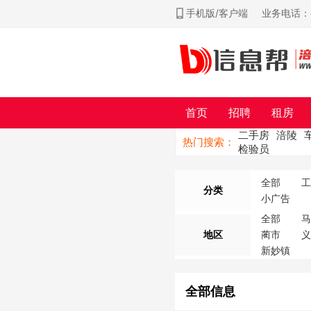
手机版/客户端
业务电话：ch
首页
招聘
租房
二手房
涪陵
热门搜索：
检验员
全部
工
分类
小广告
全部
地区
蔺市
新妙镇
全部信息