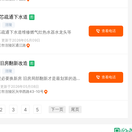
芯疏通下水道
图
涪陵
查看电话
芯疏通下水道维修燃气灶热水器水龙头等
更新于2026年05月09日
庆市涪陵区通江路
旧房翻新改造
图
涪陵
查看电话
没必要换新房 旧房局部翻新才是最划算的选择
大建省去高额成本居住不受影响 专注旧房翻
更新于2026年05月08日
市涪陵区兴华西路43-10号
下一页
尾页
2
3
4
5