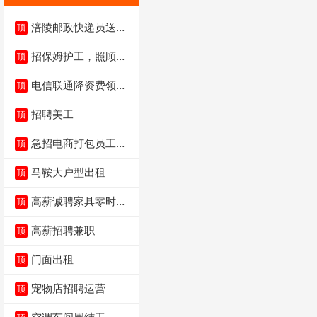
涪陵邮政快递员送货
顶
员三轮车面包车都行
招保姆护工，照顾病
顶
人
电信联通降资费领价
顶
值5000电瓶车手
招聘美工
顶
急招电商打包员工作
顶
内容：货品分拣打包
马鞍大户型出租
顶
高薪诚聘家具零时促
顶
销（可日结）
高薪招聘兼职
顶
门面出租
顶
宠物店招聘运营
顶