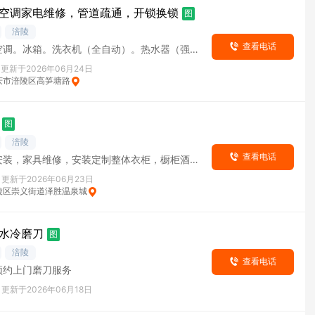
空调家电维修，管道疏通，开锁换锁
图
涪陵
查看电话
空调。冰箱。洗衣机（全自动）。热水器（强
气灶。抽油烟机。微波炉。开锁。换升级锁芯。
更新于2026年06月24日
庆市涪陵区高笋塘路
图
涪陵
查看电话
安装，家具维修，安装定制整体衣柜，橱柜酒
门等，维修吊滑门，衣柜滑门，厕所门，橱柜
更新于2026年06月23日
陵区崇义街道泽胜温泉城
水冷磨刀
图
涪陵
查看电话
预约上门磨刀服务
更新于2026年06月18日