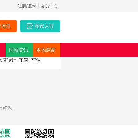
注册/登录
| 会员中心
布信息
商家入驻
同城资讯
本地商家
果店转让
车辆
车位
行修改。