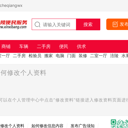
eqiangwx
发
商铺
车辆
二手房
便民
供求
室一厅
二手房
检验员
搬家
电脑
门面
装修
二室一厅
涪陵
水
如何修改个人资料
可以在个人管理中心中点击“修改资料”链接进入修改资料页面进
何修改个人资料
|
如何修改信息内容
|
发布广告须知
|