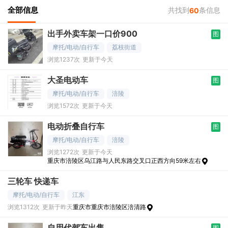
全部信息
共找到
条信息
60
出手外卖车架一口价900
图
摩托/电动/自行车
荔枝街道
浏览1237次
更新于今天
大圣电动车
图
摩托/电动/自行车
涪陵
浏览1572次
更新于今天
电动折叠自行车
图
摩托/电动/自行车
涪陵
浏览1272次
更新于今天
重庆市涪陵区乌江路与人民东路交叉口正西方向59米左右
三轮车 快递车
摩托/电动/自行车
江东
浏览1312次
更新于昨天
重庆市重庆市涪陵区涪清路
自用代驾车出售
图