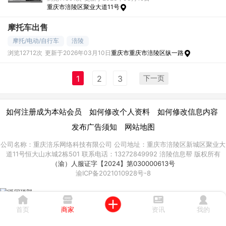
重庆市涪陵区聚业大道11号
摩托车出售
摩托/电动/自行车
涪陵
浏览12712次
更新于2026年03月10日
重庆市重庆市涪陵区纵一路
下一页
1
2
3
|
|
|
如何注册成为本站会员
如何修改个人资料
如何修改信息内容
|
发布广告须知
网站地图
公司名称：重庆涪乐网络科技有限公司 公司地址：重庆市涪陵区新城区聚业大
道11号恒大山水城2栋501 联系电话：13272849992 涪陵信息帮 版权所有
（渝）人服证字【2024】第030000613号
渝ICP备2021010928号-8
首页
商家
资讯
我的