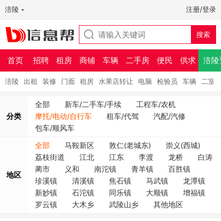
涪陵
注册/登录
首页
招聘
租房
商铺
车辆
二手房
便民
供求
涪陵
涪陵
出租
装修
门面
租房
水果店转让
电脑
检验员
车辆
二室
全部
新车/二手车/手续
工程车/农机
分类
摩托/电动/自行车
租车/代驾
汽配/汽修
包车/顺风车
全部
马鞍新区
敦仁(老城东)
崇义(西城)
荔枝街道
江北
江东
李渡
龙桥
白涛
蔺市
义和
南沱镇
青羊镇
百胜镇
地区
珍溪镇
清溪镇
焦石镇
马武镇
龙潭镇
新妙镇
石沱镇
同乐镇
大顺镇
增福镇
罗云镇
大木乡
武陵山乡
其他地区