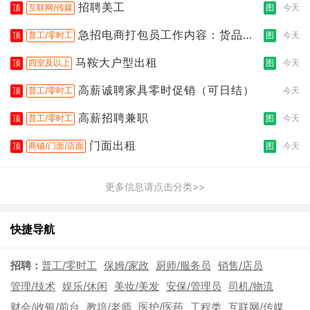
招聘美工
顶
互联网/传媒
图
今天
急招电商打包员工作内容：货品分
顶
普工/零时工
图
今天
拣打包
马鞍大户型出租
顶
四室及以上
图
今天
高薪诚聘家具零时促销（可日结）
顶
普工/零时工
今天
高薪招聘兼职
顶
普工/零时工
图
今天
门面出租
顶
商铺/门面/店面
图
今天
更多信息请点击分类>>
快捷导航
招聘：
普工/零时工
保姆/家政
厨师/服务员
销售/店员
管理/技术
娱乐/休闲
美妆/美发
安保/管理员
司机/物流
财会/收银/前台
教培/老师
医护/医药
工程类
互联网/传媒