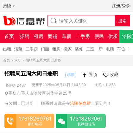
涪陵
注册/登录
首页
招聘
租房
商铺
车辆
二手房
便民
供求
涪陵
出租
涪陵
二手房
门面
租房
搬家
装修
二室一厅
电脑
车位
车
首页
>
求职
> 招聘周五周六周日兼职
招聘周五周六周日兼职
置顶
收藏
求职
更新于2025年05月14日 21:45:39
浏览：11383
INFO_2437
重庆市重庆市涪陵区兴华中路25号
有效期：已过期
联系时请说是在
涪陵信息帮
上看到的！
|
17318260761
17318267061
拨打电话
复制微信号