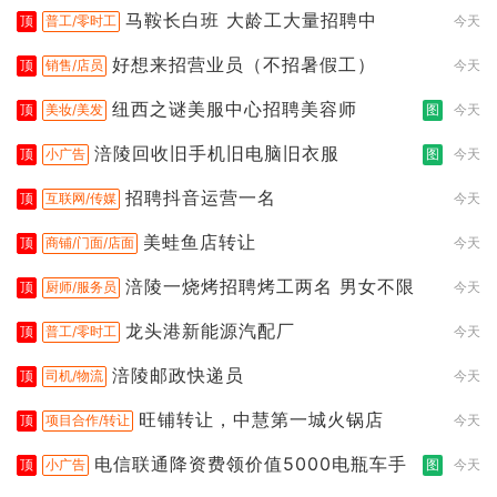
都行
马鞍长白班 大龄工大量招聘中
顶
普工/零时工
今天
好想来招营业员（不招暑假工）
顶
销售/店员
今天
纽西之谜美服中心招聘美容师
顶
美妆/美发
图
今天
涪陵回收旧手机旧电脑旧衣服
顶
小广告
图
今天
招聘抖音运营一名
顶
互联网/传媒
今天
美蛙鱼店转让
顶
商铺/门面/店面
今天
涪陵一烧烤招聘烤工两名 男女不限
顶
厨师/服务员
今天
龙头港新能源汽配厂
顶
普工/零时工
今天
涪陵邮政快递员
顶
司机/物流
今天
旺铺转让，中慧第一城火锅店
顶
项目合作/转让
今天
电信联通降资费领价值5000电瓶车手
顶
小广告
图
今天