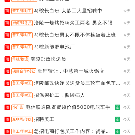
马鞍长白班 大龄工大量招聘中
顶
普工/零时工
今天
涪陵一烧烤招聘烤工两名 男女不限
顶
厨师/服务员
今天
马鞍长白班男女不限不体检坐着上班
顶
普工/零时工
今天
马鞍新能源电池厂
顶
普工/零时工
今天
涪陵邮政快递员
顶
司机/物流
今天
旺铺转让，中慧第一城火锅店
顶
项目合作/转让
今天
涪陵邮政快递员送货员三轮车面包车
顶
普工/零时工
今天
都行
招保姆护工，照顾病人
顶
普工/零时工
今天
电信联通降资费领价值5000电瓶车手
顶
小广告
图
今天
招聘美工
顶
互联网/传媒
图
今天
急招电商打包员工作内容：货品分
顶
普工/零时工
图
今天