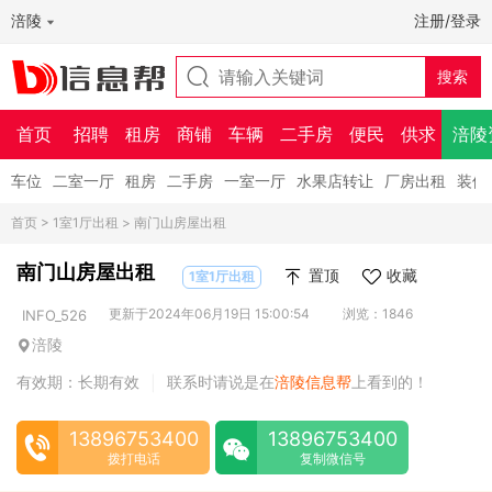
涪陵
注册/登录
首页
招聘
租房
商铺
车辆
二手房
便民
供求
涪陵
车位
二室一厅
租房
二手房
一室一厅
水果店转让
厂房出租
装修
首页
>
1室1厅出租
> 南门山房屋出租
南门山房屋出租
置顶
收藏
1室1厅出租
更新于2024年06月19日 15:00:54
浏览：1846
INFO_526
涪陵
有效期：长期有效
联系时请说是在
涪陵信息帮
上看到的！
|
13896753400
13896753400
拨打电话
复制微信号