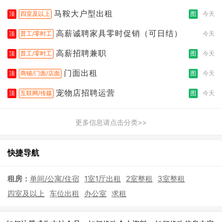
拣打包
马鞍大户型出租
顶
四室及以上
图
今天
高薪诚聘家具零时促销（可日结）
顶
普工/零时工
今天
高薪招聘兼职
顶
普工/零时工
图
今天
门面出租
顶
商铺/门面/店面
图
今天
宠物店招聘运营
顶
互联网/传媒
图
今天
更多信息请点击分类>>
快捷导航
租房：
单间/公寓/住宿
1室1厅出租
2室整租
3室整租
四室及以上
车位出租
办公室
求租
|
|
|