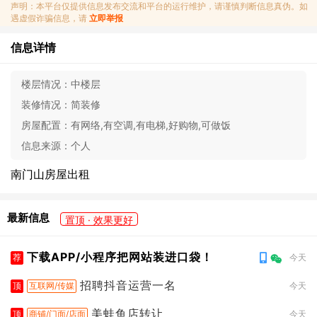
声明：本平台仅提供信息发布交流和平台的运行维护，请谨慎判断信息真伪。如
遇虚假诈骗信息，请
立即举报
信息详情
楼层情况：
中楼层
装修情况：
简装修
房屋配置：
有网络,有空调,有电梯,好购物,可做饭
信息来源：
个人
南门山房屋出租
最新信息
置顶 · 效果更好
下载APP/小程序把网站装进口袋！
荐
今天
招聘抖音运营一名
顶
互联网/传媒
今天
美蛙鱼店转让
顶
商铺/门面/店面
今天