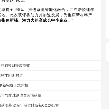
有率达 90%。
率提至 95%，推进系统智能化融合，并在涪陵建年
瓶基地。此次获评将助力其加速发展，为重庆新材料产
业指创新强、潜力大的高成长中小企业。
）
BT晶圆项目提质增效
伏树木阻断村道
度更新完成正式亮相
中老年气排球邀请赛圆满落幕
满闭幕 涪陵斩获佳绩斩获6金2银7铜