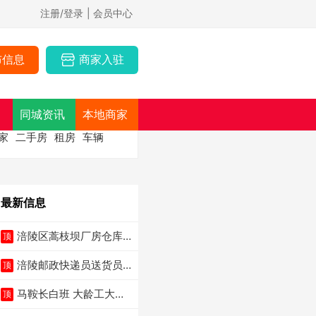
注册/登录
| 会员中心
布信息
商家入驻
同城资讯
本地商家
家
二手房
租房
车辆
最新信息
涪陵区蒿枝坝厂房仓库
顶
出租
涪陵邮政快递员送货员
顶
三轮车面包车都行
马鞍长白班 大龄工大量
顶
招聘中