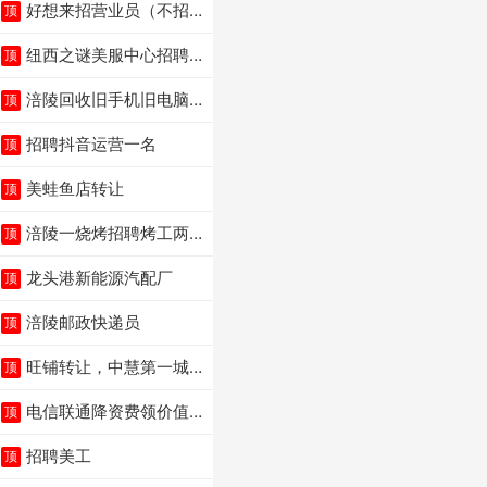
好想来招营业员（不招
顶
暑假工）
纽西之谜美服中心招聘
顶
美容师
涪陵回收旧手机旧电脑
顶
旧衣服
招聘抖音运营一名
顶
美蛙鱼店转让
顶
涪陵一烧烤招聘烤工两
顶
名 男女不限
龙头港新能源汽配厂
顶
涪陵邮政快递员
顶
旺铺转让，中慧第一城
顶
火锅店
电信联通降资费领价值5
顶
000电瓶车手机话
招聘美工
顶