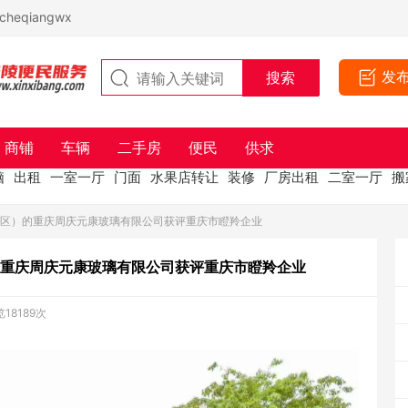
eqiangwx
发
商铺
车辆
二手房
便民
供求
脑
出租
一室一厅
门面
水果店转让
装修
厂房出租
二室一厅
搬
保区）的重庆周庆元康玻璃有限公司获评重庆市瞪羚企业
重庆周庆元康玻璃有限公司获评重庆市瞪羚企业
18189次