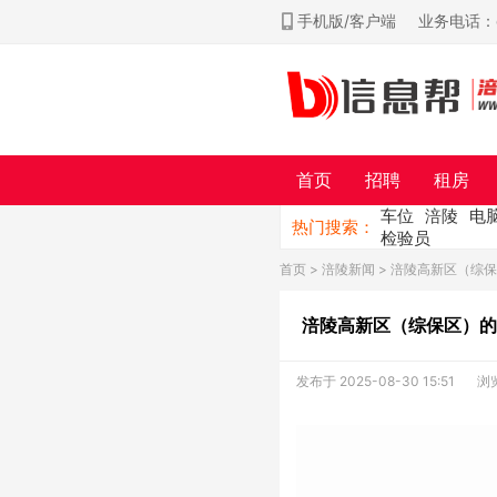
手机版/客户端
业务电话：ch
首页
招聘
租房
车位
涪陵
电
热门搜索：
检验员
首页
>
涪陵新闻
> 涪陵高新区（综
涪陵高新区（综保区）的
发布于 2025-08-30 15:51
浏览