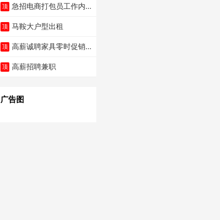
急招电商打包员工作内
顶
容：货品分拣打包贴单
马鞍大户型出租
顶
高薪诚聘家具零时促销
顶
（可日结）
高薪招聘兼职
顶
广告图