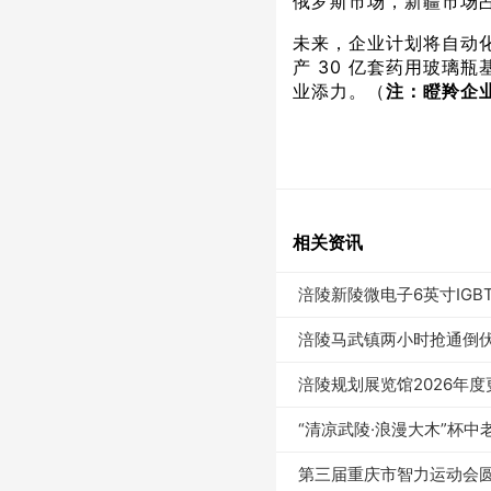
俄罗斯市场，新疆市场占
未来，企业计划将自动化
产 30 亿套药用玻璃
业添力。（
注：瞪羚企
相关资讯
涪陵新陵微电子6英寸IG
涪陵马武镇两小时抢通倒
涪陵规划展览馆2026年
“清凉武陵·浪漫大木”杯
第三届重庆市智力运动会圆