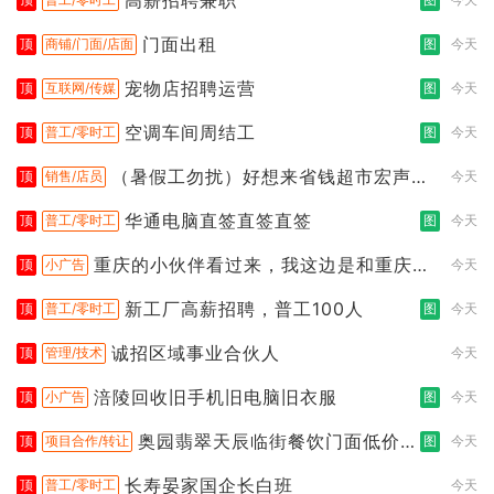
门面出租
顶
商铺/门面/店面
图
今天
宠物店招聘运营
顶
互联网/传媒
图
今天
空调车间周结工
顶
普工/零时工
图
今天
（暑假工勿扰）好想来省钱超市宏声桥
顶
销售/店员
今天
店招聘
华通电脑直签直签直签
顶
普工/零时工
图
今天
重庆的小伙伴看过来，我这边是和重庆本
顶
小广告
今天
地线
新工厂高薪招聘，普工100人
顶
普工/零时工
图
今天
诚招区域事业合伙人
顶
管理/技术
今天
涪陵回收旧手机旧电脑旧衣服
顶
小广告
图
今天
奥园翡翠天辰临街餐饮门面低价转
顶
项目合作/转让
图
今天
让
长寿晏家国企长白班
顶
普工/零时工
今天