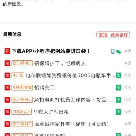
的新图景。
最新信息
置顶 · 效果更好
下载APP/小程序把网站装进口袋！
荐
今天
招保姆护工，照顾病人
顶
普工/零时工
今天
电信联通降资费领价值5000电瓶车手
顶
小广告
图
今天
机话
招聘美工
顶
互联网/传媒
图
今天
急招电商打包员工作内容：货品分
顶
普工/零时工
图
今天
拣打包贴单
马鞍大户型出租
顶
四室及以上
图
今天
高薪诚聘家具零时促销（可日结）
顶
普工/零时工
今天
高薪招聘兼职
顶
普工/零时工
图
今天