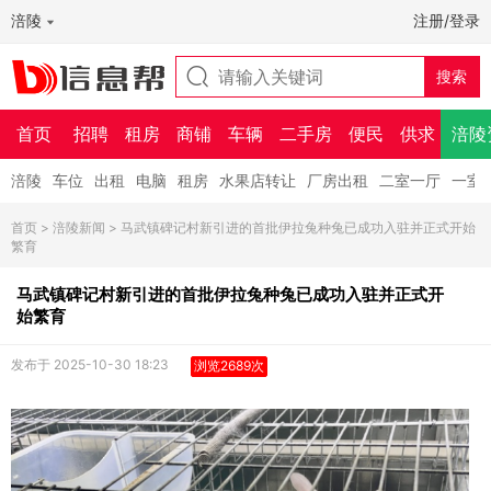
涪陵
注册/登录
首页
招聘
租房
商铺
车辆
二手房
便民
供求
涪陵
涪陵
车位
出租
电脑
租房
水果店转让
厂房出租
二室一厅
一室
首页
>
涪陵新闻
> 马武镇碑记村新引进的首批伊拉兔种兔已成功入驻并正式开始
繁育
马武镇碑记村新引进的首批伊拉兔种兔已成功入驻并正式开
始繁育
发布于 2025-10-30 18:23
浏览2689次