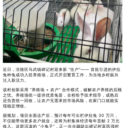
近日，涪陵区马武镇碑记村迎来新 “住户”—— 首批引进的伊拉
兔种兔成功入驻养殖场，正式开启繁育工作，为当地乡村振兴
注入新活力。
该村创新采用 “养殖场 + 农户” 合作模式，破解农户养殖的后顾
之忧。养殖场统一提供优质兔苗，全程给予技术指导，成熟后
还负责统一回收，让农户无需承担市场风险，在家门口就能实
现稳定增收。
据规划，项目全面达产后，预计每年可出栏伊拉兔 30 万只，
不仅能带动更多农户就业，还将为村集体经济每年贡献 2 万元
收入。这群活泼的 “小兔子”，正一步步蹦跶出碑记村富民强村