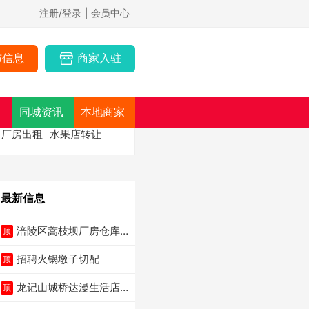
注册/登录
| 会员中心
布信息
商家入驻
同城资讯
本地商家
厂房出租
水果店转让
最新信息
涪陵区蒿枝坝厂房仓库
顶
出租
招聘火锅墩子切配
顶
龙记山城桥达漫生活店
顶
（低价转让）