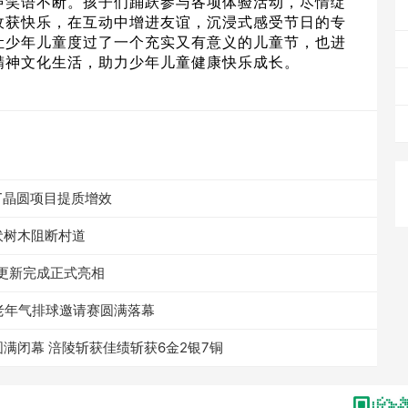
声笑语不断。孩子们踊跃参与各项体验活动，尽情绽
收获快乐，在互动中增进友谊，沉浸式感受节日的专
让少年儿童度过了一个充实又有意义的儿童节，也进
精神文化生活，助力少年儿童健康快乐成长。
BT晶圆项目提质增效
伏树木阻断村道
度更新完成正式亮相
中老年气排球邀请赛圆满落幕
满闭幕 涪陵斩获佳绩斩获6金2银7铜