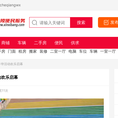
eqiangwx
发
商铺
车辆
二手房
便民
供求
手房
门面
租房
搬家
装修
二室一厅
电脑
车位
车辆
一室一厅
年华活动欢乐启幕
动欢乐启幕
览11次