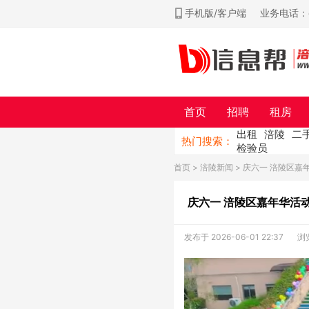
手机版/客户端
业务电话：ch
首页
招聘
租房
出租
涪陵
二
热门搜索：
检验员
首页
>
涪陵新闻
> 庆六一 涪陵区嘉
庆六一 涪陵区嘉年华活
发布于 2026-06-01 22:37
浏