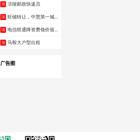
涪陵邮政快递员
顶
旺铺转让，中慧第一城
顶
火锅店
电信联通降资费领价值5
顶
000电瓶车手机话
马鞍大户型出租
顶
广告图