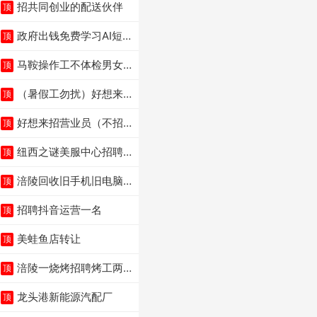
招共同创业的配送伙伴
顶
政府出钱免费学习AI短
顶
剧、视频拍摄剪辑、
马鞍操作工不体检男女
顶
不限6千
（暑假工勿扰）好想来
顶
省钱超市宏声桥店招聘
好想来招营业员（不招
顶
暑假工）
纽西之谜美服中心招聘
顶
美容师
涪陵回收旧手机旧电脑
顶
旧衣服
招聘抖音运营一名
顶
美蛙鱼店转让
顶
涪陵一烧烤招聘烤工两
顶
名 男女不限
龙头港新能源汽配厂
顶