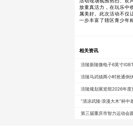
活动现场氛围热烈、欢
放童真活力，在玩乐中
属美好。此次活动不仅
一步丰富了辖区青少年
相关资讯
涪陵新陵微电子6英寸IG
涪陵马武镇两小时抢通倒
涪陵规划展览馆2026年
“清凉武陵·浪漫大木”杯
第三届重庆市智力运动会圆