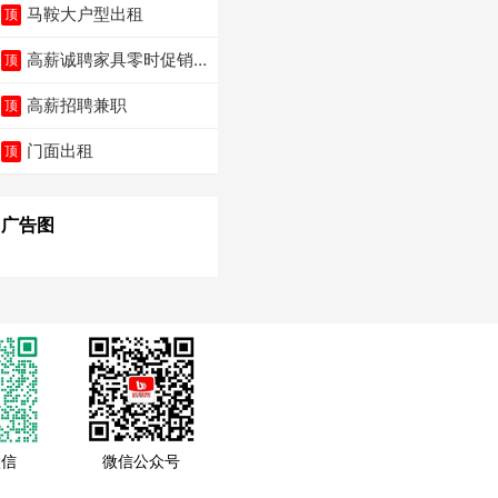
马鞍大户型出租
顶
高薪诚聘家具零时促销
顶
（可日结）
高薪招聘兼职
顶
门面出租
顶
广告图
微信
微信公众号