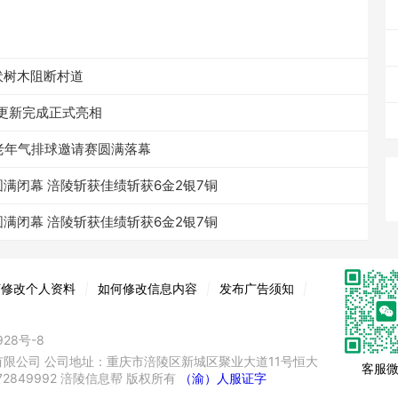
伏树木阻断村道
度更新完成正式亮相
中老年气排球邀请赛圆满落幕
满闭幕 涪陵斩获佳绩斩获6金2银7铜
满闭幕 涪陵斩获佳绩斩获6金2银7铜
何修改个人资料
|
如何修改信息内容
|
发布广告须知
|
928号-8
限公司 公司地址：重庆市涪陵区新城区聚业大道11号恒大
客服
72849992 涪陵信息帮 版权所有
（渝）人服证字