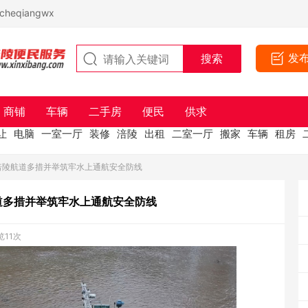
eqiangwx
发
商铺
车辆
二手房
便民
供求
让
电脑
一室一厅
装修
涪陵
出租
二室一厅
搬家
车辆
租房
 涪陵航道多措并举筑牢水上通航安全防线
道多措并举筑牢水上通航安全防线
览11次