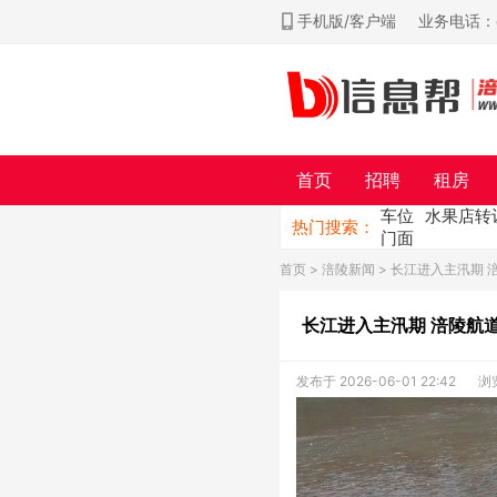
手机版/客户端
业务电话：ch
首页
招聘
租房
车位
水果店转
热门搜索：
门面
首页
>
涪陵新闻
> 长江进入主汛期
长江进入主汛期 涪陵航
发布于 2026-06-01 22:42
浏