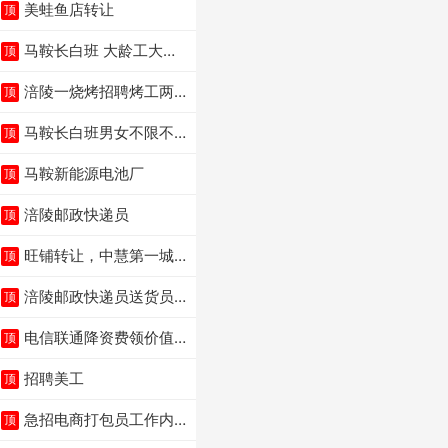
美蛙鱼店转让
顶
马鞍长白班 大龄工大量
顶
招聘中
涪陵一烧烤招聘烤工两
顶
名 男女不限
马鞍长白班男女不限不
顶
体检坐着上班
马鞍新能源电池厂
顶
涪陵邮政快递员
顶
旺铺转让，中慧第一城
顶
火锅店
涪陵邮政快递员送货员
顶
三轮车面包车都行
电信联通降资费领价值5
顶
000电瓶车手机话
招聘美工
顶
急招电商打包员工作内
顶
容：货品分拣打包贴单