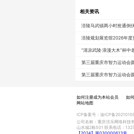
相关资讯
涪陵马武镇两小时抢通倒
涪陵规划展览馆2026年
“清凉武陵·浪漫大木”杯
第三届重庆市智力运动会圆
第三届重庆市智力运动会圆
如何注册成为本站会员
|
如
网站地图
ICP备案号：
渝ICP备2021010
公司名称：重庆涪乐网络科技有
山水城2栋501 联系电话：132
【2024】第030000613号