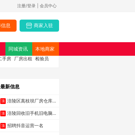
注册/登录
| 会员中心
布信息
商家入驻
同城资讯
本地商家
二手房
厂房出租
检验员
最新信息
涪陵区蒿枝坝厂房仓库
顶
出租
涪陵回收旧手机旧电脑
顶
旧衣服
招聘抖音运营一名
顶