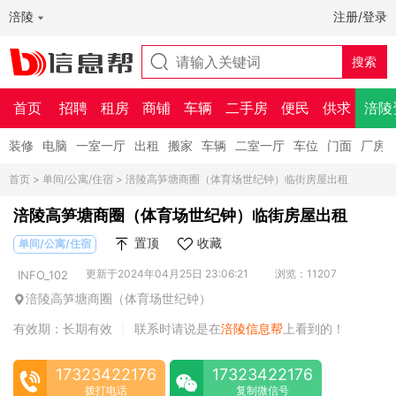
涪陵
注册/登录
首页
招聘
租房
商铺
车辆
二手房
便民
供求
涪陵
装修
电脑
一室一厅
出租
搬家
车辆
二室一厅
车位
门面
厂房
首页
>
单间/公寓/住宿
> 涪陵高笋塘商圈（体育场世纪钟）临街房屋出租
涪陵高笋塘商圈（体育场世纪钟）临街房屋出租
置顶
收藏
单间/公寓/住宿
更新于2024年04月25日 23:06:21
浏览：11207
INFO_102
涪陵高笋塘商圈（体育场世纪钟）
有效期：长期有效
联系时请说是在
涪陵信息帮
上看到的！
|
17323422176
17323422176
拨打电话
复制微信号