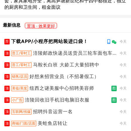
套，家具家电齐全，离高笋塘新世纪和十四中都很近，独立
的厨房和卫生间，租金面议
最新信息
置顶 · 效果更好
下载APP/小程序把网站装进口袋！
荐
今天
涪陵邮政快递员送货员三轮车面包车
顶
普工/零时工
今天
都行
马鞍长白班 大龄工大量招聘中
顶
普工/零时工
今天
好想来招营业员（不招暑假工）
顶
销售/店员
今天
纽西之谜美服中心招聘美容师
顶
美妆/美发
图
今天
涪陵回收旧手机旧电脑旧衣服
顶
小广告
图
今天
招聘抖音运营一名
顶
互联网/传媒
今天
美蛙鱼店转让
顶
商铺/门面/店面
今天