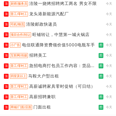
涪陵一烧烤招聘烤工两名 男女不限
顶
厨师/服务员
今天
龙头港新能源汽配厂
顶
普工/零时工
今天
涪陵邮政快递员
顶
司机/物流
今天
旺铺转让，中慧第一城火锅店
顶
项目合作/转让
今天
电信联通降资费领价值5000电瓶车手
顶
小广告
图
今天
招聘美工
顶
互联网/传媒
图
今天
急招电商打包员工作内容：货品分
顶
普工/零时工
图
今天
拣打包
马鞍大户型出租
顶
四室及以上
图
今天
高薪诚聘家具零时促销（可日结）
顶
普工/零时工
今天
高薪招聘兼职
顶
普工/零时工
图
今天
门面出租
顶
商铺/门面/店面
图
今天