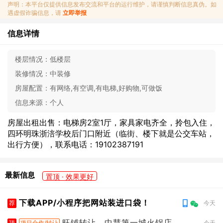
声明：本平台仅提供信息发布交流和平台的运行维护，请谨慎判断信息真伪。如
遇虚假诈骗信息，请
立即举报
信息详情
楼层情况：
低楼层
装修情况：
中装修
房屋配置：
有网络,有空调,有电梯,好购物,可做饭
信息来源：
个人
房屋出租出售：电梯房2室1厅，家具家电齐全，拎包入住，
四环明珠浙涪学校后门口附近（临街、楼下就是公交车站，
出行方便），联系电话：19102387191
最新信息
置顶 · 效果更好
下载APP/小程序把网站装进口袋！
荐
今天
旺铺转让，中慧第一城火锅店
顶
项目合作/转让
今天