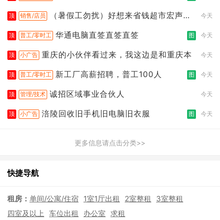
（暑假工勿扰）好想来省钱超市宏声桥
顶
销售/店员
今天
店
华通电脑直签直签直签
顶
普工/零时工
图
今天
重庆的小伙伴看过来，我这边是和重庆本
顶
小广告
今天
新工厂高薪招聘，普工100人
顶
普工/零时工
图
今天
诚招区域事业合伙人
顶
管理/技术
今天
涪陵回收旧手机旧电脑旧衣服
顶
小广告
图
今天
更多信息请点击分类>>
快捷导航
租房：
单间/公寓/住宿
1室1厅出租
2室整租
3室整租
四室及以上
车位出租
办公室
求租