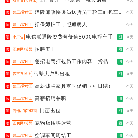
涪陵邮政快递员送货员三轮车面包车
顶
普工/零时工
今天
都行
招保姆护工，照顾病人
顶
普工/零时工
今天
电信联通降资费领价值5000电瓶车手
顶
小广告
图
今天
招聘美工
顶
互联网/传媒
图
今天
急招电商打包员工作内容：货品分
顶
普工/零时工
图
今天
拣打包
马鞍大户型出租
顶
四室及以上
图
今天
高薪诚聘家具零时促销（可日结）
顶
普工/零时工
今天
高薪招聘兼职
顶
普工/零时工
图
今天
门面出租
顶
商铺/门面/店面
图
今天
宠物店招聘运营
顶
互联网/传媒
图
今天
空调车间周结工
顶
普工/零时工
图
今天