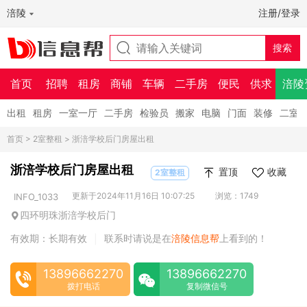
涪陵
注册/登录
首页
招聘
租房
商铺
车辆
二手房
便民
供求
涪陵
出租
租房
一室一厅
二手房
检验员
搬家
电脑
门面
装修
二室
首页
>
2室整租
> 浙涪学校后门房屋出租
浙涪学校后门房屋出租
置顶
收藏
2室整租
更新于2024年11月16日 10:07:25
浏览：1749
INFO_1033
四环明珠浙涪学校后门
有效期：长期有效
联系时请说是在
涪陵信息帮
上看到的！
|
13896662270
13896662270
拨打电话
复制微信号