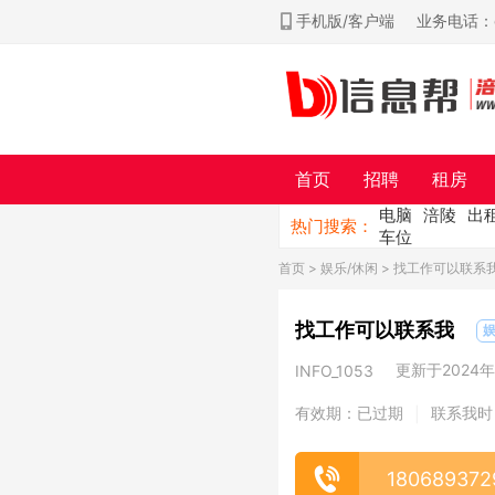
手机版/客户端
业务电话：ch
首页
招聘
租房
电脑
涪陵
出
热门搜索：
车位
首页
>
娱乐/休闲
> 找工作可以联系
找工作可以联系我
娱
更新于2024年1
INFO_1053
有效期：已过期
联系我时
|
180689372