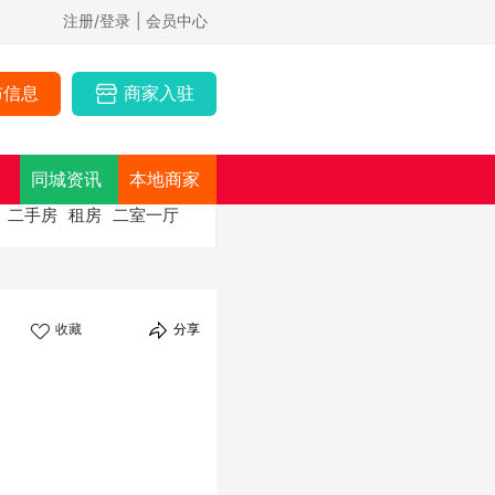
注册/登录
| 会员中心
布信息
商家入驻
同城资讯
本地商家
二手房
租房
二室一厅
收藏
分享