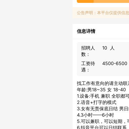
公告声明：本平台仅提供信
信息详情
招聘人
10 人
数：
工资待
4500-650
遇：
找工作有意向的请主动联
年龄:男18~35 女 18-40
1.设备:手机 兼职 全职都
2.语音+打字的模式
3.女有无责保底日结 男
4.3小时——6小时
5.可以兼职，可以短期，
6.抖音平台可以日结联系