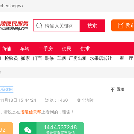
eqiangwx
发
商铺
车辆
二手房
便民
供求
租
检验员
搬家
门面
装修
车辆
厂房出租
水果店转让
一室一厅
我
置顶
乐/休闲
1月18日 15:44:24
浏览：1460
全涪陵
，请说是在
涪陵信息帮
上看到的，谢谢！
1444537248
92
登录查看完整微信