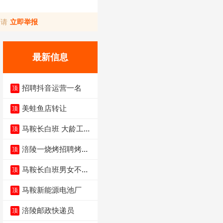
，请
立即举报
最新信息
招聘抖音运营一名
顶
美蛙鱼店转让
顶
马鞍长白班 大龄工大
顶
量招聘中
涪陵一烧烤招聘烤工
顶
两名 男女不限
马鞍长白班男女不限
顶
不体检坐着上班
马鞍新能源电池厂
顶
涪陵邮政快递员
顶