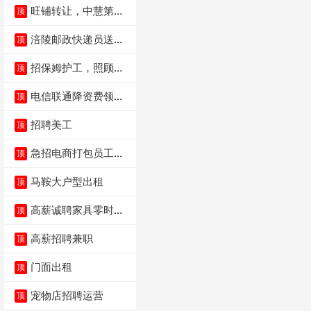
旺铺转让，中慧第一
顶
城火锅店
涪陵邮政快递员送货
顶
员三轮车面包车都行
招保姆护工，照顾病
顶
人
电信联通降资费领价
顶
值5000电瓶车手
招聘美工
顶
急招电商打包员工作
顶
内容：货品分拣打包
马鞍大户型出租
顶
高薪诚聘家具零时促
顶
销（可日结）
高薪招聘兼职
顶
门面出租
顶
宠物店招聘运营
顶