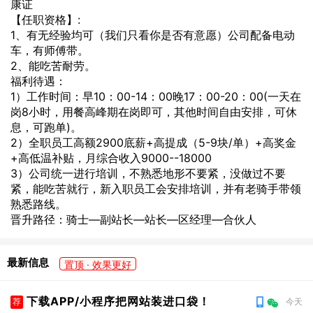
康证
【任职资格】:
1、有无经验均可（我们只看你是否有意愿）公司配备电动
车，有师傅带。
2、能吃苦耐劳。
福利待遇：
1）工作时间：早10：00-14：00晚17：00-20：00(一天在
岗8小时，用餐高峰期在岗即可，其他时间自由安排，可休
息，可跑单)。
2）全职员工高额2900底薪+高提成（5-9块/单）+高奖金
+高低温补贴，月综合收入9000--18000
3）公司统一进行培训，不熟悉地形不要紧，没做过不要
紧，能吃苦就行，新入职员工会安排培训，并有老骑手带领
熟悉路线。
晋升路径：骑士—副站长—站长—区经理—合伙人
最新信息
置顶 · 效果更好
下载APP/小程序把网站装进口袋！
荐
今天