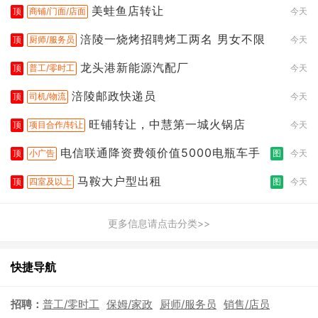
美蛙鱼店转让
顶
商铺/门面/店面
今天
涪陵一烧烤招聘烤工两名 男女不限
顶
厨师/服务员
今天
龙头港新能源汽配厂
顶
普工/零时工
今天
涪陵邮政快递员
顶
司机/物流
今天
旺铺转让，中慧第一城火锅店
顶
项目合作/转让
今天
电信联通降资费领价值5000电瓶车手
顶
小广告
图
今天
马鞍大户型出租
顶
四室及以上
图
今天
更多信息请点击分类>>
快捷导航
招聘：
普工/零时工
保姆/家政
厨师/服务员
销售/店员