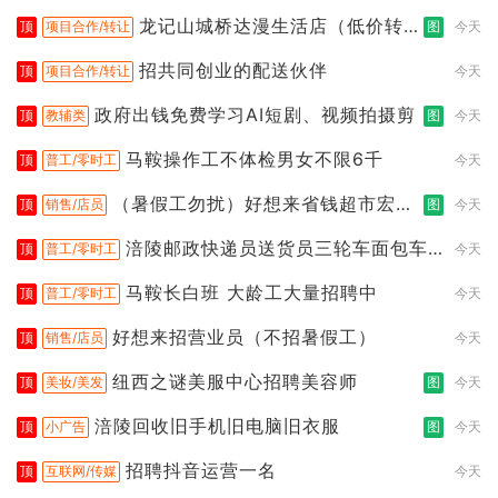
龙记山城桥达漫生活店（低价转
顶
项目合作/转让
图
今天
让）
招共同创业的配送伙伴
顶
项目合作/转让
今天
政府出钱免费学习AI短剧、视频拍摄剪
顶
教辅类
图
今天
马鞍操作工不体检男女不限6千
顶
普工/零时工
今天
（暑假工勿扰）好想来省钱超市宏声
顶
销售/店员
图
今天
桥店
涪陵邮政快递员送货员三轮车面包车
顶
普工/零时工
今天
都行
马鞍长白班 大龄工大量招聘中
顶
普工/零时工
今天
好想来招营业员（不招暑假工）
顶
销售/店员
今天
纽西之谜美服中心招聘美容师
顶
美妆/美发
图
今天
涪陵回收旧手机旧电脑旧衣服
顶
小广告
图
今天
招聘抖音运营一名
顶
互联网/传媒
今天