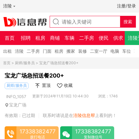
涪陵
注册/登录
首页
招聘
租房
商铺
车辆
二手房
便民
供求
涪陵
出租
涪陵
二手房
门面
租房
搬家
装修
二室一厅
电脑
车位
车
首页
>
厨师/服务员
> 宝龙广场急招送餐200+
宝龙广场急招送餐200+
置顶
收藏
厨师/服务员
更新于2024年11月19日 10:44:30
浏览：1746
INFO_1057
宝龙广场
有效期：已过期
联系时请说是在
涪陵信息帮
上看到的！
|
17338382477
17338382477
拨打电话
复制微信号