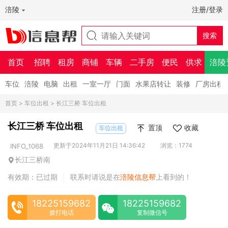
涪陵
注册/登录
首页
招聘
租房
商铺
车辆
二手房
便民
供求
涪陵
车位
涪陵
电脑
出租
一室一厅
门面
水果店转让
装修
厂房出租
首页
>
车位出租
> 长江三桥 车位出租
长江三桥 车位出租
置顶
收藏
车位出租
更新于2024年11月21日 14:36:42
浏览：1774
INFO_1068
长江三桥南
有效期：已过期
联系时请说是在
涪陵信息帮
上看到的！
|
18225159682
18225159682
拨打电话
复制微信号