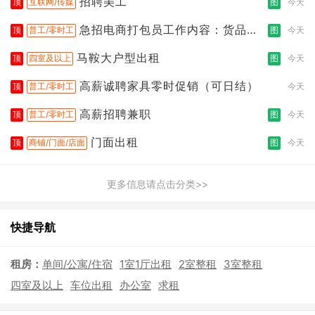
招聘美工
顶
互联网/传媒
图
今天
急招电商打包员工作内容：货品分
顶
普工/零时工
图
今天
拣打包
马鞍大户型出租
顶
四室及以上
图
今天
高薪诚聘家具零时促销（可日结）
顶
普工/零时工
今天
高薪招聘兼职
顶
普工/零时工
图
今天
门面出租
顶
商铺/门面/店面
图
今天
更多信息请点击分类>>
快捷导航
租房：
单间/公寓/住宿
1室1厅出租
2室整租
3室整租
四室及以上
车位出租
办公室
求租