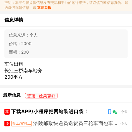
声明：本平台仅提供信息发布交流和平台的运行维护，请谨慎判断信息真伪。如
遇虚假诈骗信息，请
立即举报
信息详情
信息来源：
个人
价格：
2000
面积：
200
车位出租
长江三桥南车站旁
200平方
最新信息
置顶 · 效果更好
下载APP/小程序把网站装进口袋！
荐
今天
涪陵邮政快递员送货员三轮车面包车
顶
普工/零时工
今天
都行