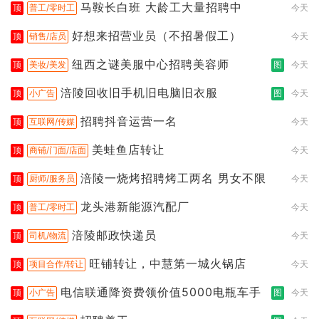
马鞍长白班 大龄工大量招聘中
顶
普工/零时工
今天
好想来招营业员（不招暑假工）
顶
销售/店员
今天
纽西之谜美服中心招聘美容师
顶
美妆/美发
图
今天
涪陵回收旧手机旧电脑旧衣服
顶
小广告
图
今天
招聘抖音运营一名
顶
互联网/传媒
今天
美蛙鱼店转让
顶
商铺/门面/店面
今天
涪陵一烧烤招聘烤工两名 男女不限
顶
厨师/服务员
今天
龙头港新能源汽配厂
顶
普工/零时工
今天
涪陵邮政快递员
顶
司机/物流
今天
旺铺转让，中慧第一城火锅店
顶
项目合作/转让
今天
电信联通降资费领价值5000电瓶车手
顶
小广告
图
今天