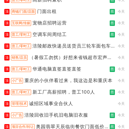
门面出租
顶
商铺/门面/店面
图
今天
宠物店招聘运营
顶
互联网/传媒
图
今天
空调车间周结工
顶
普工/零时工
图
今天
涪陵邮政快递员送货员三轮车面包车
顶
普工/零时工
今天
都行
（暑假工勿扰）好想来省钱超市宏声桥
顶
销售/店员
今天
店
华通电脑直签直签直签
顶
普工/零时工
图
今天
重庆的小伙伴看过来，我这边是和重庆本
顶
小广告
今天
新工厂高薪招聘，普工100人
顶
普工/零时工
图
今天
诚招区域事业合伙人
顶
管理/技术
今天
涪陵回收旧手机旧电脑旧衣服
顶
小广告
图
今天
奥园翡翠天辰临街餐饮门面低价转
顶
项目合作/转让
图
今天