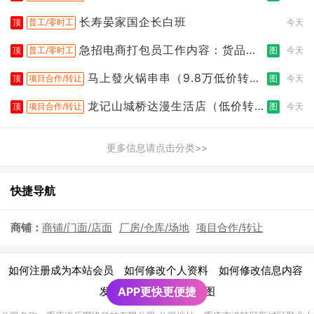
让
长寿晏家国企长白班
顶
普工/零时工
今天
急招电商打包员工作内容：货品分
顶
普工/零时工
图
今天
拣打包
马上發火锅串串（9.8万低价转
顶
项目合作/转让
图
今天
让）
龙记山城桥达漫生活店（低价转
顶
项目合作/转让
图
今天
让）
更多信息请点击分类>>
快捷导航
商铺：
商铺/门面/店面
厂房/仓库/场地
项目合作/转让
|
|
|
如何注册成为本站会员
如何修改个人资料
如何修改信息内容
|
发布广告须知
APP更快更便捷
网站地图