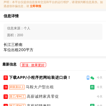
声明：本平台仅提供信息发布交流和平台的运行维护，请谨慎判断信息真伪。如
遇虚假诈骗信息，请
立即举报
信息详情
信息来源：
个人
面积：
200
长江三桥南
车位出租200平方
最新信息
置顶 · 效果更好
下载APP/小程序把网站装进口袋！
荐
今天
马鞍大户型出租
顶
四室及以上
图
今天
高薪诚聘家具零促
顶
普工/零时工
今天
高薪招聘兼职
顶
普工/零时工
图
今天