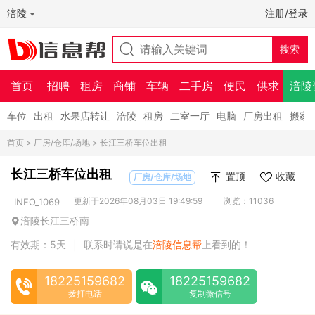
涪陵
注册/登录
首页
招聘
租房
商铺
车辆
二手房
便民
供求
涪陵
车位
出租
水果店转让
涪陵
租房
二室一厅
电脑
厂房出租
搬家
首页
>
厂房/仓库/场地
> 长江三桥车位出租
长江三桥车位出租
置顶
收藏
厂房/仓库/场地
更新于2026年08月03日 19:49:59
浏览：11036
INFO_1069
涪陵长江三桥南
有效期：5天
联系时请说是在
涪陵信息帮
上看到的！
|
18225159682
18225159682
拨打电话
复制微信号