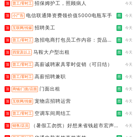
招保姆护工，照顾病人
顶
普工/零时工
今天
电信联通降资费领价值5000电瓶车手
顶
小广告
图
今天
招聘美工
顶
互联网/传媒
图
今天
急招电商打包员工作内容：货品分
顶
普工/零时工
图
今天
拣打包
马鞍大户型出租
顶
四室及以上
图
今天
高薪诚聘家具零时促销（可日结）
顶
普工/零时工
今天
高薪招聘兼职
顶
普工/零时工
图
今天
门面出租
顶
商铺/门面/店面
图
今天
宠物店招聘运营
顶
互联网/传媒
图
今天
空调车间周结工
顶
普工/零时工
图
今天
（暑假工勿扰）好想来省钱超市宏声桥
顶
销售/店员
今天
店