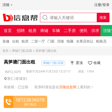
涪陵
注册/登录
首页
招聘
租房
商铺
车辆
二手房
便民
供求
涪陵
装修
出租
租房
二室一厅
门面
涪陵
电脑
水果店转让
检验员
首页
>
商铺/门面/店面
> 高笋塘门面出租
高笋塘门面出租
置顶
收藏
商铺/门面/店面
更新于2024年11月23日 13:21:17
浏览：1744
INFO_1075
敦仁(老城东)
有效期：已过期
联系时请说是在
涪陵信息帮
上看到的！
|
18723836076
拨打电话