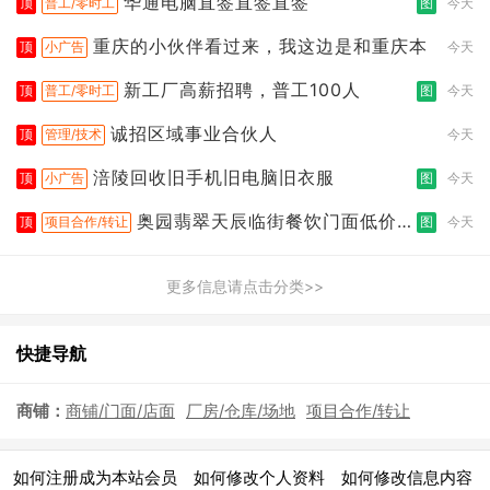
华通电脑直签直签直签
顶
普工/零时工
图
今天
重庆的小伙伴看过来，我这边是和重庆本
顶
小广告
今天
新工厂高薪招聘，普工100人
顶
普工/零时工
图
今天
诚招区域事业合伙人
顶
管理/技术
今天
涪陵回收旧手机旧电脑旧衣服
顶
小广告
图
今天
奥园翡翠天辰临街餐饮门面低价转
顶
项目合作/转让
图
今天
让
更多信息请点击分类>>
快捷导航
商铺：
商铺/门面/店面
厂房/仓库/场地
项目合作/转让
|
|
|
如何注册成为本站会员
如何修改个人资料
如何修改信息内容