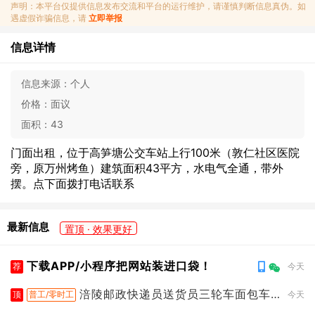
声明：本平台仅提供信息发布交流和平台的运行维护，请谨慎判断信息真伪。如
遇虚假诈骗信息，请
立即举报
信息详情
信息来源：
个人
价格：
面议
面积：
43
门面出租，位于高笋塘公交车站上行100米（敦仁社区医院
旁，原万州烤鱼）建筑面积43平方，水电气全通，带外
摆。点下面拨打电话联系
最新信息
置顶 · 效果更好
下载APP/小程序把网站装进口袋！
荐
今天
涪陵邮政快递员送货员三轮车面包车
顶
普工/零时工
今天
都行