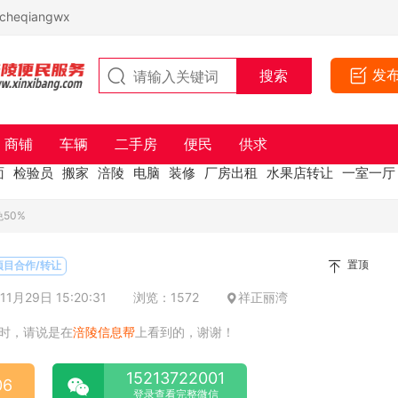
eqiangwx
发
商铺
车辆
二手房
便民
供求
面
检验员
搬家
涪陵
电脑
装修
厂房出租
水果店转让
一室一厅
50%
置顶
项目合作/转让
1月29日 15:20:31
浏览：1572
祥正丽湾
时，请说是在
涪陵信息帮
上看到的，谢谢！
15213722001
06
登录查看完整微信