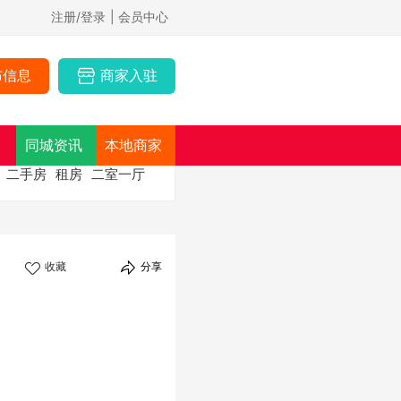
注册/登录
| 会员中心
布信息
商家入驻
同城资讯
本地商家
二手房
租房
二室一厅
收藏
分享