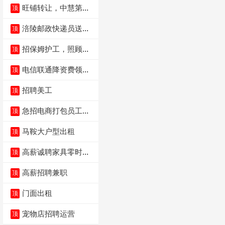
旺铺转让，中慧第一
顶
城火锅店
涪陵邮政快递员送货
顶
员三轮车面包车都行
招保姆护工，照顾病
顶
人
电信联通降资费领价
顶
值5000电瓶车手
招聘美工
顶
急招电商打包员工作
顶
内容：货品分拣打包
马鞍大户型出租
顶
高薪诚聘家具零时促
顶
销（可日结）
高薪招聘兼职
顶
门面出租
顶
宠物店招聘运营
顶