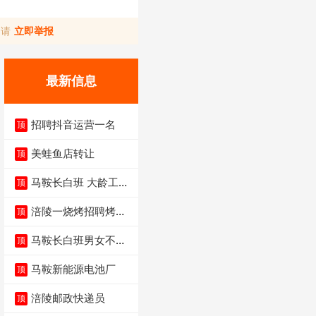
，请
立即举报
最新信息
招聘抖音运营一名
顶
美蛙鱼店转让
顶
马鞍长白班 大龄工大
顶
量招聘中
涪陵一烧烤招聘烤工
顶
两名 男女不限
马鞍长白班男女不限
顶
不体检坐着上班
马鞍新能源电池厂
顶
涪陵邮政快递员
顶