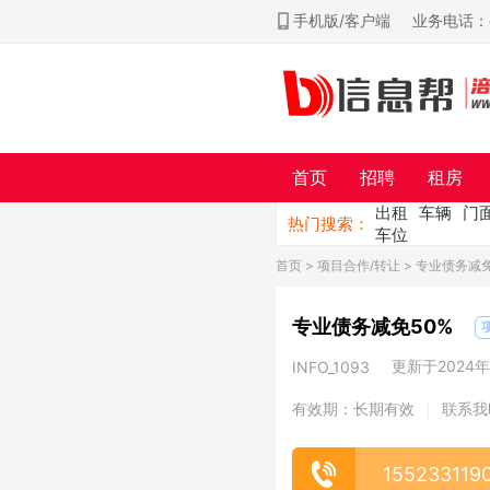
手机版/客户端
业务电话：ch
首页
招聘
租房
出租
车辆
门
热门搜索：
车位
首页
>
项目合作/转让
> 专业债务减免
专业债务减免50%
更新于2024年1
INFO_1093
有效期：长期有效
联系我
|
155233119