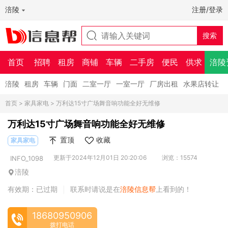
涪陵
注册/登录
首页
招聘
租房
商铺
车辆
二手房
便民
供求
涪陵
涪陵
租房
车辆
门面
二室一厅
一室一厅
厂房出租
水果店转让
首页
>
家具家电
> 万利达15寸广场舞音响功能全好无维修
万利达15寸广场舞音响功能全好无维修
置顶
收藏
家具家电
更新于2024年12月01日 20:20:06
浏览：15574
INFO_1098
涪陵
有效期：已过期
联系时请说是在
涪陵信息帮
上看到的！
|
18680950906
拨打电话