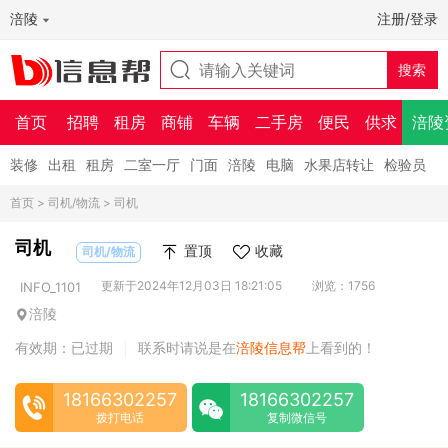
涪陵
注册/登录
首页
招聘
租房
商铺
车辆
二手房
便民
供求
涪陵
装修
出租
租房
二室一厅
门面
涪陵
电脑
水果店转让
检验员
首页
>
司机/物流
> 司机
司机
置顶
收藏
司机/物流
更新于2024年12月03日 18:21:05
浏览：1756
INFO_1101
涪陵
有效期：已过期
联系时请说是在
涪陵信息帮
上看到的！
|
18166302257
18166302257
拨打电话
复制微信号