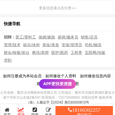
更多信息请点击分类>>
快捷导航
招聘：
普工/零时工
保姆/家政
厨师/服务员
销售/店员
管理/技术
娱乐/休闲
美妆/美发
安保/管理员
司机/物流
财会/收银/前台
教培/老师
医护/医药
工程类
互联网/传媒
求职
|
|
|
如何注册成为本站会员
如何修改个人资料
如何修改信息内容
|
发布广告须知
APP更快更便捷
网站地图
公司名称：重庆涪乐网络科技有限公司 公司地址：重庆市涪陵区新城区聚业大
道11号恒大山水城2栋501 联系电话：13272849992 涪陵信息帮 版权所有
（渝）人服证字【2024】第030000613号
渝ICP备2021010928号-8
18166302257
首页
置顶
管理
发布
拨打电话