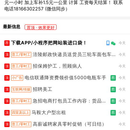
元一小时 加上车补1.5元一公里 计算 工资每天结算！ 联系
电话18166302257 (微信同步）
最新信息
置顶 · 效果更好
下载APP/小程序把网站装进口袋！
荐
今天
涪陵邮政快递员送货员三轮车面包车
顶
普工/零时工
今天
都行
招保姆护工，照顾病人
顶
普工/零时工
今天
电信联通降资费领价值5000电瓶车手
顶
小广告
图
今天
招聘美工
顶
互联网/传媒
图
今天
急招电商打包员工作内容：货品分
顶
普工/零时工
图
今天
拣打包
马鞍大户型出租
顶
四室及以上
图
今天
高薪诚聘家具零时促销（可日结）
顶
普工/零时工
今天