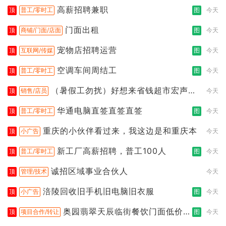
高薪招聘兼职
顶
普工/零时工
图
今天
门面出租
顶
商铺/门面/店面
图
今天
宠物店招聘运营
顶
互联网/传媒
图
今天
空调车间周结工
顶
普工/零时工
图
今天
（暑假工勿扰）好想来省钱超市宏声桥
顶
销售/店员
今天
店
华通电脑直签直签直签
顶
普工/零时工
图
今天
重庆的小伙伴看过来，我这边是和重庆本
顶
小广告
今天
新工厂高薪招聘，普工100人
顶
普工/零时工
图
今天
诚招区域事业合伙人
顶
管理/技术
今天
涪陵回收旧手机旧电脑旧衣服
顶
小广告
图
今天
奥园翡翠天辰临街餐饮门面低价转
顶
项目合作/转让
图
今天
让