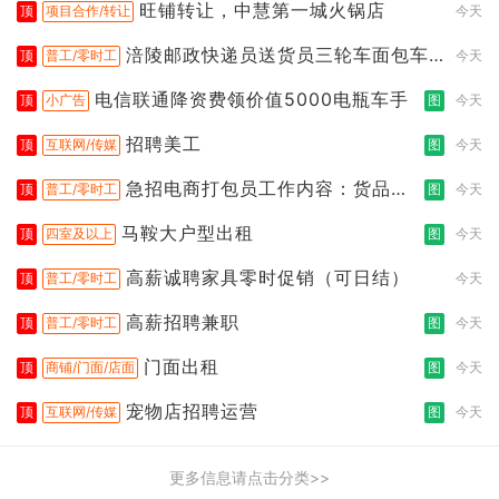
旺铺转让，中慧第一城火锅店
顶
项目合作/转让
今天
涪陵邮政快递员送货员三轮车面包车
顶
普工/零时工
今天
都行
电信联通降资费领价值5000电瓶车手
顶
小广告
图
今天
招聘美工
顶
互联网/传媒
图
今天
急招电商打包员工作内容：货品分
顶
普工/零时工
图
今天
拣打包
马鞍大户型出租
顶
四室及以上
图
今天
高薪诚聘家具零时促销（可日结）
顶
普工/零时工
今天
高薪招聘兼职
顶
普工/零时工
图
今天
门面出租
顶
商铺/门面/店面
图
今天
宠物店招聘运营
顶
互联网/传媒
图
今天
更多信息请点击分类>>