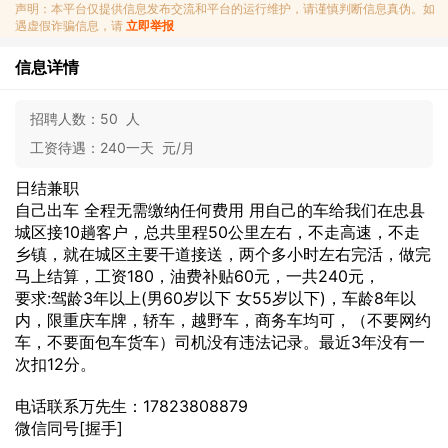
声明：本平台仅提供信息发布交流和平台的运行维护，请谨慎判断信息真伪。如
遇虚假诈骗信息，请
立即举报
信息详情
招聘人数：
50 人
工资待遇：
240一天 元/月
日结兼职
自己出车 全程无需缴纳任何费用 用自己的车给我们在忠县
城区接10趟客户，总共里程50公里左右，不走高速，不走
乡镇，就在城区主要干道接送，两个多小时左右完活，做完
马上结算，工资180，油费补贴60元，一共240元，
要求:驾龄3年以上(男60岁以下 女55岁以下)，车龄8年以
内，限重庆车牌，轿车，越野车，商务车均可，（不要网约
车，不要面包车货车）司机没有违法记录。最近3年没有一
次扣12分。
电话联系万先生：17823808879
微信同号[握手]