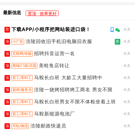
最新信息
置顶 · 效果更好
下载APP/小程序把网站装进口袋！
荐
今天
涪陵回收旧手机旧电脑旧衣服
顶
小广告
图
今天
招聘抖音运营一名
顶
互联网/传媒
今天
美蛙鱼店转让
顶
商铺/门面/店面
今天
马鞍长白班 大龄工大量招聘中
顶
普工/零时工
今天
涪陵一烧烤招聘烤工两名 男女不限
顶
厨师/服务员
今天
马鞍长白班男女不限不体检坐着上班
顶
普工/零时工
今天
马鞍新能源电池厂
顶
普工/零时工
今天
涪陵邮政快递员
顶
司机/物流
今天