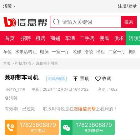
涪陵
注册/登录
首页
招聘
租房
商铺
车辆
二手房
便民
供求
涪陵
车位
水果店转让
电脑
一室一厅
装修
涪陵
出租
二室一厅
搬家
首页
>
司机/物流
> 兼职带车司机
兼职带车司机
置顶
收藏
司机/物流
更新于2024年12月07日 16:40:22
浏览：1682
INFO_1115
涪陵
有效期：已过期
联系时请说是在
涪陵信息帮
上看到的！
|
17823808879
17823808879
拨打电话
复制微信号