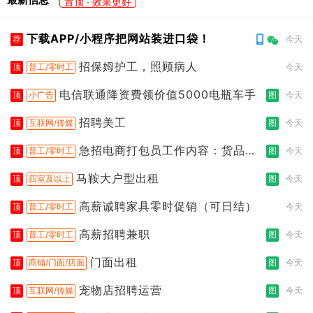
置顶 · 效果更好
下载APP/小程序把网站装进口袋！
荐
今天
招保姆护工，照顾病人
顶
普工/零时工
今天
电信联通降资费领价值5000电瓶车手
顶
小广告
图
今天
招聘美工
顶
互联网/传媒
图
今天
急招电商打包员工作内容：货品分
顶
普工/零时工
图
今天
拣打包
马鞍大户型出租
顶
四室及以上
图
今天
高薪诚聘家具零时促销（可日结）
顶
普工/零时工
今天
高薪招聘兼职
顶
普工/零时工
图
今天
门面出租
顶
商铺/门面/店面
图
今天
宠物店招聘运营
顶
互联网/传媒
图
今天