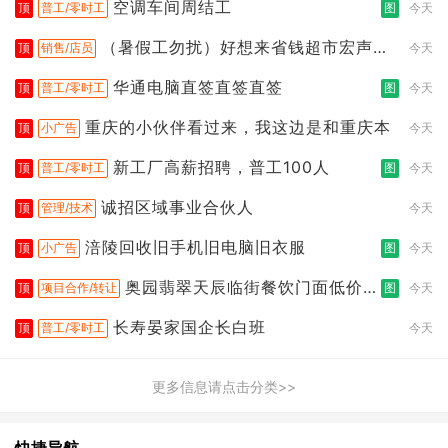
空调车间周结工
顶
普工/零时工
图
今天
（暑假工勿扰）好想来省钱超市宏声桥
顶
销售/店员
今天
店
华通电脑直签直签直签
顶
普工/零时工
图
今天
重庆的小伙伴看过来，我这边是和重庆本
顶
小广告
今天
新工厂高薪招聘，普工100人
顶
普工/零时工
图
今天
诚招区域事业合伙人
顶
管理/技术
今天
涪陵回收旧手机旧电脑旧衣服
顶
小广告
图
今天
奥园翡翠天辰临街餐饮门面低价转
顶
项目合作/转让
图
今天
让
长寿晏家国企长白班
顶
普工/零时工
今天
更多信息请点击分类>>