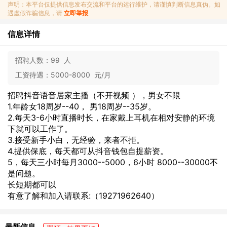
声明：本平台仅提供信息发布交流和平台的运行维护，请谨慎判断信息真伪。如
遇虚假诈骗信息，请
立即举报
信息详情
招聘人数：
99 人
工资待遇：
5000-8000 元/月
招聘抖音语音居家主播（不开视频 ），男女不限
1.年龄女18周岁--40， 男18周岁--35岁。
2.每天3-6小时直播时长，在家戴上耳机在相对安静的环境
下就可以工作了。
3.接受新手小白，无经验，来者不拒。
4.提供保底，每天都可从抖音钱包自提薪资。
5，每天三小时每月3000--5000，6小时 8000--30000不
是问题。
长短期都可以
有意了解和加入请联系:（19271962640）
最新信息