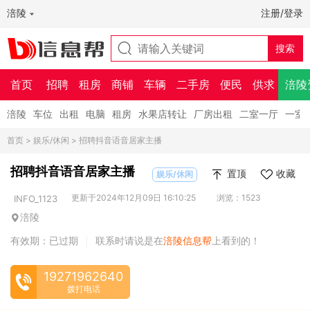
涪陵
注册/登录
首页
招聘
租房
商铺
车辆
二手房
便民
供求
涪陵
涪陵
车位
出租
电脑
租房
水果店转让
厂房出租
二室一厅
一室
首页
>
娱乐/休闲
> 招聘抖音语音居家主播
招聘抖音语音居家主播
置顶
收藏
娱乐/休闲
更新于2024年12月09日 16:10:25
浏览：1523
INFO_1123
涪陵
有效期：已过期
联系时请说是在
涪陵信息帮
上看到的！
|
19271962640
拨打电话