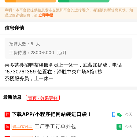
声明：本平台仅提供信息发布交流和平台的运行维护，请谨慎判断信息真伪。如
遇虚假诈骗信息，请
立即举报
信息详情
招聘人数：
5 人
工资待遇：
2800-5000 元/月
喜多茶楼招聘茶楼服务员上一休一，底薪加提成，电话
15730761359 位置在：泽胜中央广场A馆b栋
茶楼服务员，上一休一
最新信息
置顶 · 效果更好
下载APP/小程序把网站装进口袋！
荐
今天
工厂手工订单外包
顶
普工/零时工
图
今天