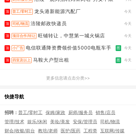
龙头港新能源汽配厂
顶
普工/零时工
今天
涪陵邮政快递员
顶
司机/物流
今天
旺铺转让，中慧第一城火锅店
顶
项目合作/转让
今天
电信联通降资费领价值5000电瓶车手
顶
小广告
图
今天
马鞍大户型出租
顶
四室及以上
图
今天
更多信息请点击分类>>
快捷导航
招聘：
普工/零时工
保姆/家政
厨师/服务员
销售/店员
管理/技术
娱乐/休闲
美妆/美发
安保/管理员
司机/物流
财会/收银/前台
教培/老师
医护/医药
工程类
互联网/传媒