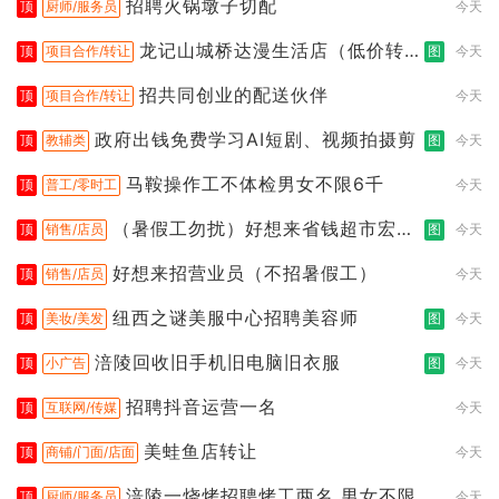
招聘火锅墩子切配
顶
厨师/服务员
今天
龙记山城桥达漫生活店（低价转
顶
项目合作/转让
图
今天
让）
招共同创业的配送伙伴
顶
项目合作/转让
今天
政府出钱免费学习AI短剧、视频拍摄剪
顶
教辅类
图
今天
马鞍操作工不体检男女不限6千
顶
普工/零时工
今天
（暑假工勿扰）好想来省钱超市宏声
顶
销售/店员
图
今天
桥店
好想来招营业员（不招暑假工）
顶
销售/店员
今天
纽西之谜美服中心招聘美容师
顶
美妆/美发
图
今天
涪陵回收旧手机旧电脑旧衣服
顶
小广告
图
今天
招聘抖音运营一名
顶
互联网/传媒
今天
美蛙鱼店转让
顶
商铺/门面/店面
今天
涪陵一烧烤招聘烤工两名 男女不限
顶
厨师/服务员
今天