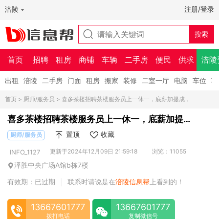
涪陵
注册/登录
首页
招聘
租房
商铺
车辆
二手房
便民
供求
涪陵
出租
涪陵
二手房
门面
租房
搬家
装修
二室一厅
电脑
车位
车
首页
>
厨师/服务员
> 喜多茶楼招聘茶楼服务员上一休一，底薪加提成，
喜多茶楼招聘茶楼服务员上一休一，底薪加提
成，
置顶
收藏
厨师/服务员
更新于2024年12月09日 21:59:18
浏览：11055
INFO_1127
泽胜中央广场A馆b栋7楼
有效期：已过期
联系时请说是在
涪陵信息帮
上看到的！
|
13667601777
13667601777
拨打电话
复制微信号