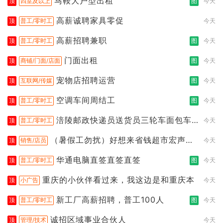
马鞍大户型出租
顶
四室及以上
图
今天
高薪诚聘家具零促
顶
普工/零时工
今天
高薪招聘兼职
顶
普工/零时工
图
今天
门面出租
顶
商铺/门面/店面
图
今天
宠物店招聘运营
顶
互联网/传媒
图
今天
空调车间周结工
顶
普工/零时工
图
今天
涪陵邮政快递员送货员三轮车面包车
顶
普工/零时工
今天
都行
（暑假工勿扰）好想来省钱超市宏声桥
顶
销售/店员
今天
店
华通电脑直签直签直签
顶
普工/零时工
图
今天
重庆的小伙伴看过来，我这边是和重庆本
顶
小广告
今天
新工厂高薪招聘，普工100人
顶
普工/零时工
图
今天
诚招区域事业合伙人
顶
管理/技术
今天