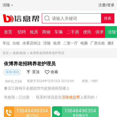
涪陵
注册/登录
首页
招聘
租房
商铺
车辆
二手房
便民
供求
涪陵
车位
出租
水果店转让
涪陵
租房
二室一厅
电脑
厂房出租
搬家
首页
>
保姆/家政
> 依博养老招聘养老护理员
依博养老招聘养老护理员
置顶
收藏
保姆/家政
更新于2024年12月12日 22:12:44
浏览：1661
INFO_1134
滨江路锦天名都赵世均皮肤病医院楼上
有效期：已过期
联系时请说是在
涪陵信息帮
上看到的！
|
13648496354
13648496354
拨打电话
复制微信号