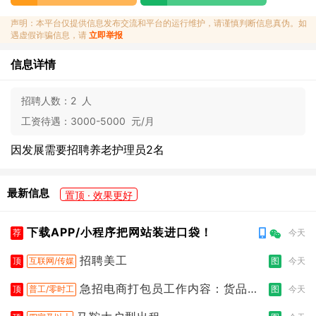
声明：本平台仅提供信息发布交流和平台的运行维护，请谨慎判断信息真伪。如
遇虚假诈骗信息，请
立即举报
信息详情
招聘人数：
2 人
工资待遇：
3000-5000 元/月
因发展需要招聘养老护理员2名
最新信息
置顶 · 效果更好
下载APP/小程序把网站装进口袋！
荐
今天
招聘美工
顶
互联网/传媒
图
今天
急招电商打包员工作内容：货品分
顶
普工/零时工
图
今天
拣打包