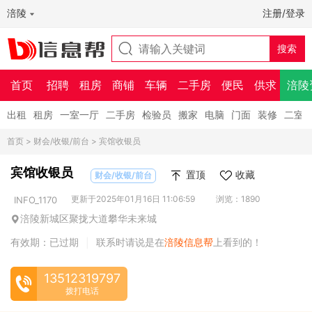
涪陵
注册/登录
首页
招聘
租房
商铺
车辆
二手房
便民
供求
涪陵
出租
租房
一室一厅
二手房
检验员
搬家
电脑
门面
装修
二室
首页
>
财会/收银/前台
> 宾馆收银员
宾馆收银员
置顶
收藏
财会/收银/前台
更新于2025年01月16日 11:06:59
浏览：1890
INFO_1170
涪陵新城区聚拢大道攀华未来城
有效期：已过期
联系时请说是在
涪陵信息帮
上看到的！
|
13512319797
拨打电话