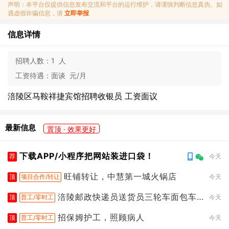
声明：本平台仅提供信息发布交流和平台的运行维护，请谨慎判断信息真伪。如
遇虚假诈骗信息，请
立即举报
信息详情
招聘人数：
1 人
工资待遇：
面谈 元/月
涪陵区马鞍祥捷宾馆招聘收银员 工资面议
最新信息
置顶 · 效果更好
下载APP/小程序把网站装进口袋！
荐
今天
旺铺转让，中慧第一城火锅店
顶
项目合作/转让
今天
涪陵邮政快递员送货员三轮车面包车
顶
普工/零时工
今天
都行
招保姆护工，照顾病人
顶
普工/零时工
今天