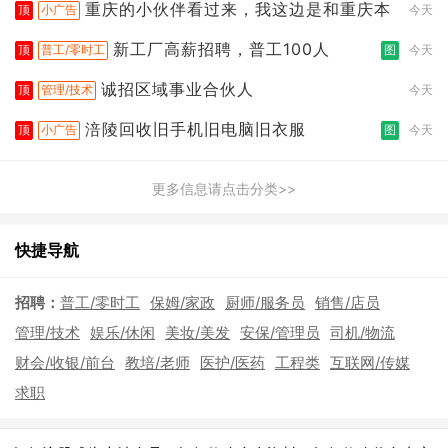
重庆的小伙伴看过来，我这边是和重庆本
顶
小广告
今天
新工厂高薪招聘，普工100人
顶
普工/零时工
图
今天
诚招区域事业合伙人
顶
管理/技术
今天
涪陵回收旧手机旧电脑旧衣服
顶
小广告
图
今天
更多信息请点击分类>>
快捷导航
招聘：
普工/零时工
保姆/家政
厨师/服务员
销售/店员
管理/技术
娱乐/休闲
美妆/美发
安保/管理员
司机/物流
财会/收银/前台
教培/老师
医护/医药
工程类
互联网/传媒
求职