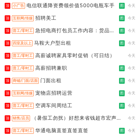
电信联通降资费领价值5000电瓶车手
顶
小广告
图
今天
招聘美工
顶
互联网/传媒
图
今天
急招电商打包员工作内容：货品分
顶
普工/零时工
图
今天
拣打包
马鞍大户型出租
顶
四室及以上
图
今天
高薪诚聘家具零时促销（可日结）
顶
普工/零时工
今天
高薪招聘兼职
顶
普工/零时工
图
今天
门面出租
顶
商铺/门面/店面
图
今天
宠物店招聘运营
顶
互联网/传媒
图
今天
空调车间周结工
顶
普工/零时工
图
今天
（暑假工勿扰）好想来省钱超市宏声桥
顶
销售/店员
今天
店
华通电脑直签直签直签
顶
普工/零时工
图
今天