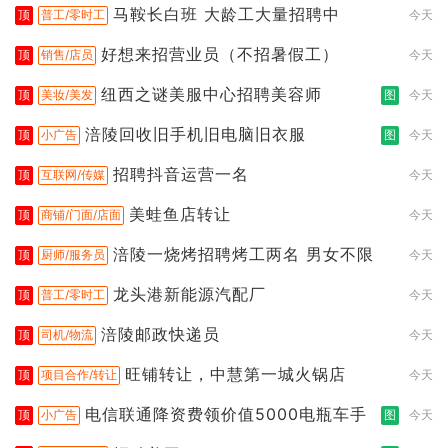
马鞍长白班 大龄工大量招聘中
顶
普工/零时工
今天
好想来招营业员（不招暑假工）
顶
销售/店员
今天
纽西之谜美服中心招聘美容师
顶
美妆/美发
图
今天
涪陵回收旧手机旧电脑旧衣服
顶
小广告
图
今天
招聘抖音运营一名
顶
互联网/传媒
今天
美蛙鱼店转让
顶
商铺/门面/店面
今天
涪陵一烧烤招聘烤工两名 男女不限
顶
厨师/服务员
今天
龙头港新能源汽配厂
顶
普工/零时工
今天
涪陵邮政快递员
顶
司机/物流
今天
旺铺转让，中慧第一城火锅店
顶
项目合作/转让
今天
电信联通降资费领价值5000电瓶车手
顶
小广告
图
今天