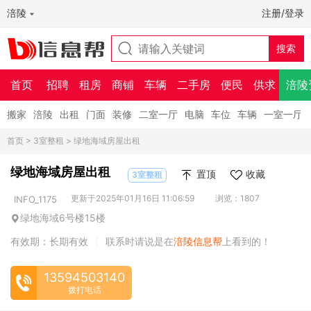
涪陵
注册/登录
首页
招聘
租房
商铺
车辆
二手房
便民
供求
涪陵
搬家
涪陵
出租
门面
装修
二室一厅
电脑
车位
车辆
一室一厅
首页
>
3室整租
> 绿地海域房屋出租
绿地海域房屋出租
置顶
收藏
3室整租
更新于2025年01月16日 11:06:59
浏览：1807
INFO_1175
绿地海域6号楼15楼
有效期：长期有效
联系时请说是在
涪陵信息帮
上看到的！
|
13594503140
拨打电话