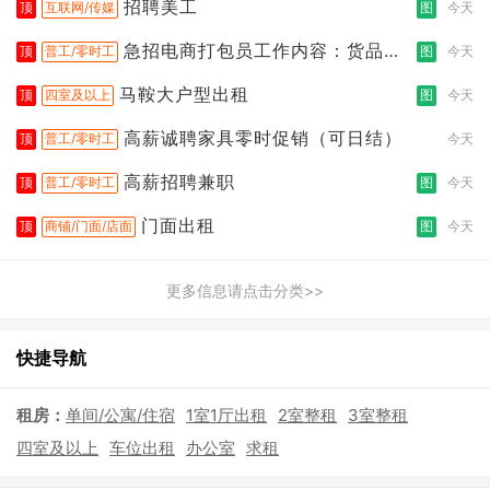
招聘美工
顶
互联网/传媒
图
今天
急招电商打包员工作内容：货品分
顶
普工/零时工
图
今天
拣打包
马鞍大户型出租
顶
四室及以上
图
今天
高薪诚聘家具零时促销（可日结）
顶
普工/零时工
今天
高薪招聘兼职
顶
普工/零时工
图
今天
门面出租
顶
商铺/门面/店面
图
今天
更多信息请点击分类>>
快捷导航
租房：
单间/公寓/住宿
1室1厅出租
2室整租
3室整租
四室及以上
车位出租
办公室
求租