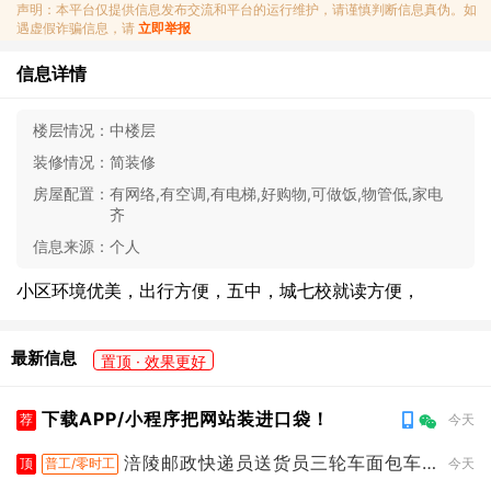
声明：本平台仅提供信息发布交流和平台的运行维护，请谨慎判断信息真伪。如
遇虚假诈骗信息，请
立即举报
信息详情
楼层情况：
中楼层
装修情况：
简装修
房屋配置：
有网络,有空调,有电梯,好购物,可做饭,物管低,家电
齐
信息来源：
个人
小区环境优美，出行方便，五中，城七校就读方便，
最新信息
置顶 · 效果更好
下载APP/小程序把网站装进口袋！
荐
今天
涪陵邮政快递员送货员三轮车面包车
顶
普工/零时工
今天
都行