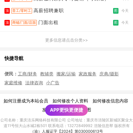
高薪招聘兼职
顶
普工/零时工
图
今天
门面出租
顶
商铺/门面/店面
图
今天
更多信息请点击分类>>
快捷导航
便民：
工商/财务
教辅类
搬家/运输
家政服务
庆典/摄影
家庭维修
法律咨询
小广告
|
|
|
如何注册成为本站会员
如何修改个人资料
如何修改信息内容
|
发布广告须知
APP更快更便捷
网站地图
公司名称：重庆涪乐网络科技有限公司 公司地址：重庆市涪陵区新城区聚业大
道11号恒大山水城2栋501 联系电话：13272849992 涪陵信息帮 版权所有
（渝）人服证字【2024】第030000613号