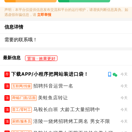
声明：本平台仅提供信息发布交流和平台的运行维护，请谨慎判断信息真伪。如
遇虚假诈骗信息，请
立即举报
信息详情
需要的联系哦！
最新信息
置顶 · 效果更好
下载APP/小程序把网站装进口袋！
荐
今天
招聘抖音运营一名
顶
互联网/传媒
今天
美蛙鱼店转让
顶
商铺/门面/店面
今天
马鞍长白班 大龄工大量招聘中
顶
普工/零时工
今天
涪陵一烧烤招聘烤工两名 男女不限
顶
厨师/服务员
今天