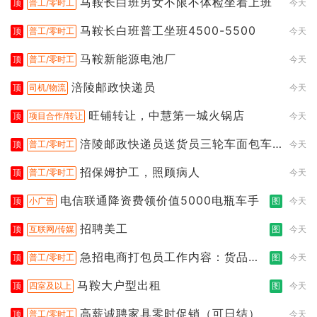
马鞍长白班男女不限不体检坐着上班
顶
普工/零时工
今天
马鞍长白班普工坐班4500-5500
顶
普工/零时工
今天
马鞍新能源电池厂
顶
普工/零时工
今天
涪陵邮政快递员
顶
司机/物流
今天
旺铺转让，中慧第一城火锅店
顶
项目合作/转让
今天
涪陵邮政快递员送货员三轮车面包车
顶
普工/零时工
今天
都行
招保姆护工，照顾病人
顶
普工/零时工
今天
电信联通降资费领价值5000电瓶车手
顶
小广告
图
今天
招聘美工
顶
互联网/传媒
图
今天
急招电商打包员工作内容：货品分
顶
普工/零时工
图
今天
拣打包
马鞍大户型出租
顶
四室及以上
图
今天
高薪诚聘家具零时促销（可日结）
顶
普工/零时工
今天