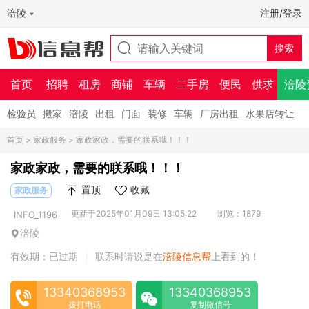
涪陵
注册/登录
首页
招聘
租房
商铺
车辆
二手房
便民
供求
涪陵
检验员
搬家
涪陵
出租
门面
装修
车辆
厂房出租
水果店转让
首页
>
家政服务
> 家政家政，需要的联系哦！！！
家政家政，需要的联系哦！！！
置顶
收藏
家政服务
更新于2025年01月09日 13:05:22
浏览：1879
INFO_1196
涪陵
有效期：已过期
联系时请说是在
涪陵信息帮
上看到的！
|
13340368953
13340368953
拨打电话
复制微信号