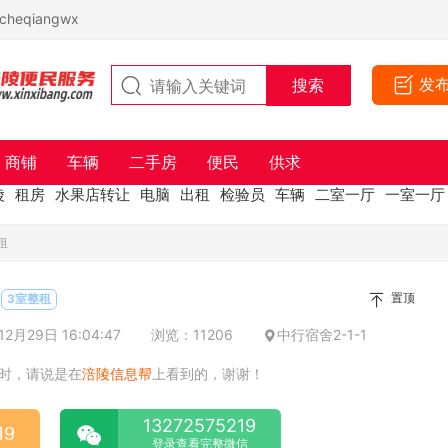
eqiangwx
发
商铺
车辆
二手房
便民
供求
陵
租房
水果店转让
电脑
出租
检验员
车辆
二室一厅
一室一厅
租
置顶
3室整租
2月29日 16:04:47
浏览：11206
中行宿舍2-1-1
时，请说是在
涪陵信息帮
上看到的，谢谢！
13272575219
19
登录查看完整微信