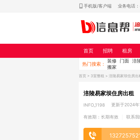
手机版/客户端
业务电话：ch
首页
招聘
租房
装修
门面
涪
热门搜索：
搬家
首页
>
3室整租
> 涪陵易家坝住房出
涪陵易家坝住房出租
更新于2024年1
INFO_1198
有效期：长期有效
联系我
|
132725752