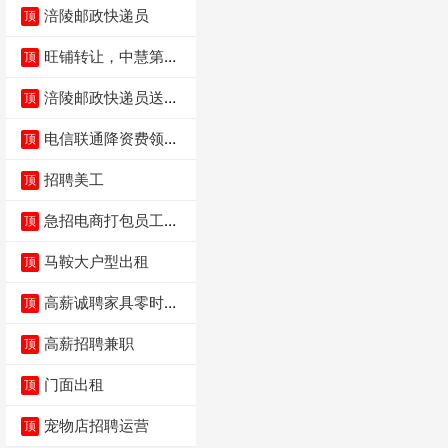
涪陵邮政快递员
顶
旺铺转让，中慧第一
顶
城火锅店
涪陵邮政快递员送货
顶
员三轮车面包车都行
电信联通降资费领价
顶
值5000电瓶车手
招聘美工
顶
急招电商打包员工作
顶
内容：货品分拣打包
马鞍大户型出租
顶
高薪诚聘家具零时促
顶
销（可日结）
高薪招聘兼职
顶
门面出租
顶
宠物店招聘运营
顶