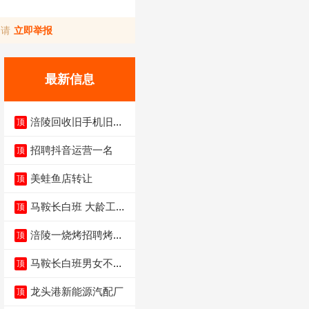
，请
立即举报
最新信息
涪陵回收旧手机旧电
顶
脑旧衣服
招聘抖音运营一名
顶
美蛙鱼店转让
顶
马鞍长白班 大龄工大
顶
量招聘中
涪陵一烧烤招聘烤工
顶
两名 男女不限
马鞍长白班男女不限
顶
不体检坐着上班
龙头港新能源汽配厂
顶