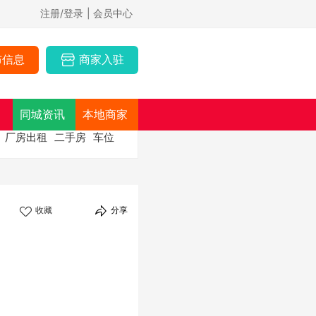
注册/登录
| 会员中心
布信息
商家入驻
同城资讯
本地商家
厂房出租
二手房
车位
收藏
分享