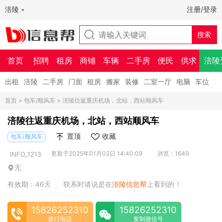
涪陵
注册/登录
首页
招聘
租房
商铺
车辆
二手房
便民
供求
涪陵
出租
涪陵
二手房
门面
租房
搬家
装修
二室一厅
电脑
车位
车
首页
>
包车/顺风车
> 涪陵往返重庆机场，北站，西站顺风车
涪陵往返重庆机场，北站，西站顺风车
置顶
收藏
包车/顺风车
更新于2025年01月02日 14:40:09
浏览：1649
INFO_1213
无
有效期：46天
联系时请说是在
涪陵信息帮
上看到的！
|
15826252310
15826252310
拨打电话
复制微信号