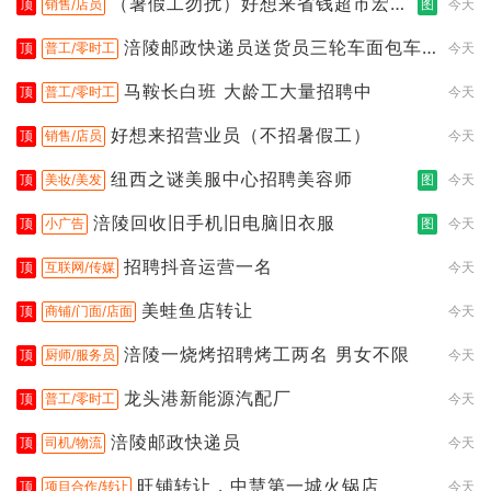
（暑假工勿扰）好想来省钱超市宏声
顶
销售/店员
图
今天
桥店
涪陵邮政快递员送货员三轮车面包车
顶
普工/零时工
今天
都行
马鞍长白班 大龄工大量招聘中
顶
普工/零时工
今天
好想来招营业员（不招暑假工）
顶
销售/店员
今天
纽西之谜美服中心招聘美容师
顶
美妆/美发
图
今天
涪陵回收旧手机旧电脑旧衣服
顶
小广告
图
今天
招聘抖音运营一名
顶
互联网/传媒
今天
美蛙鱼店转让
顶
商铺/门面/店面
今天
涪陵一烧烤招聘烤工两名 男女不限
顶
厨师/服务员
今天
龙头港新能源汽配厂
顶
普工/零时工
今天
涪陵邮政快递员
顶
司机/物流
今天
旺铺转让，中慧第一城火锅店
顶
项目合作/转让
今天