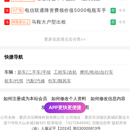
电信联通降资费领价值5000电瓶车手
顶
小广告
图
今天
马鞍大户型出租
顶
四室及以上
图
今天
更多信息请点击分类>>
快捷导航
车辆：
新车/二手车/手续
工程车/农机
摩托/电动/自行车
租车/代驾
汽配/汽修
包车/顺风车
|
|
|
如何注册成为本站会员
如何修改个人资料
如何修改信息内容
|
发布广告须知
APP更快更便捷
网站地图
公司名称：重庆涪乐网络科技有限公司 公司地址：重庆市涪陵区新城区聚业大
道11号恒大山水城2栋501 联系电话：13272849992 涪陵信息帮 版权所有
（渝）人服证字【2024】第030000613号