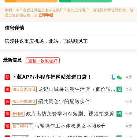
声明：本平台仅提供信息发布交流和平台的运行维护，请谨慎判断信息真伪。如
遇虚假诈骗信息，请
立即举报
信息详情
涪陵往返重庆机场，北站，西站顺风车
最新信息
置顶 · 效果更好
下载APP/小程序把网站装进口袋！
荐
今天
龙记山城桥达漫生活店（低价转
顶
项目合作/转让
图
今天
让）
招共同创业的配送伙伴
顶
项目合作/转让
今天
政府出钱免费学习AI短剧、视频拍摄剪
顶
教辅类
图
今天
马鞍操作工不体检男女不限6千
顶
普工/零时工
今天