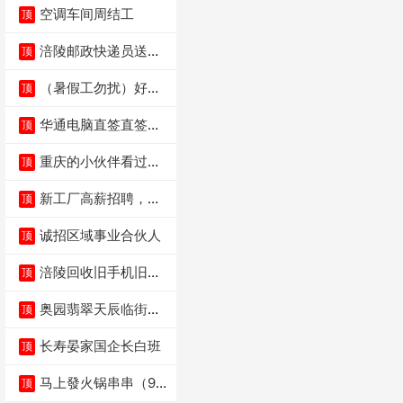
空调车间周结工
顶
涪陵邮政快递员送货
顶
员三轮车面包车都行
（暑假工勿扰）好想
顶
来省钱超市宏声桥店
华通电脑直签直签直
顶
签
重庆的小伙伴看过
顶
来，我这边是和重庆
本
新工厂高薪招聘，普
顶
工100人
诚招区域事业合伙人
顶
涪陵回收旧手机旧电
顶
脑旧衣服
奥园翡翠天辰临街餐
顶
饮门面低价转让
长寿晏家国企长白班
顶
马上發火锅串串（9.8
顶
万低价转让）