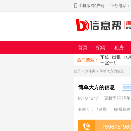
手机版/客户端
业务电话：ch
首页
招聘
租房
车位
出租
水
热门搜索：
一室一厅
首页
>
教辅类
> 简单大方的信息
简单大方的信息
教辅
更新于2025年0
INFO_1247
有效期：已过期
联系我时
|
159675196