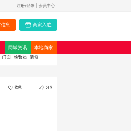
注册/登录
| 会员中心
布信息
商家入驻
同城资讯
本地商家
门面
检验员
装修
收藏
分享