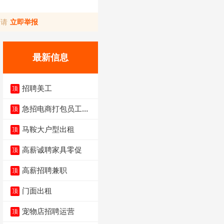
，请
立即举报
最新信息
招聘美工
顶
急招电商打包员工作
顶
内容：货品分拣打包
马鞍大户型出租
顶
高薪诚聘家具零促
顶
高薪招聘兼职
顶
门面出租
顶
宠物店招聘运营
顶