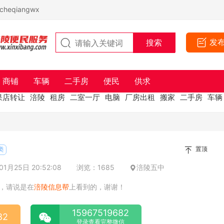
eqiangwx
发
商铺
车辆
二手房
便民
供求
果店转让
涪陵
租房
二室一厅
电脑
厂房出租
搬家
二手房
车辆
置顶
类
1月25日 20:52:08
浏览：1685
涪陵五中
，请说是在
涪陵信息帮
上看到的，谢谢！
15967519682
82
登录查看完整微信