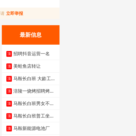
，请
立即举报
最新信息
招聘抖音运营一名
顶
美蛙鱼店转让
顶
马鞍长白班 大龄工大
顶
量招聘中
涪陵一烧烤招聘烤工
顶
两名 男女不限
马鞍长白班男女不限
顶
不体检坐着上班
马鞍长白班普工坐班
顶
4500-5500
马鞍新能源电池厂
顶