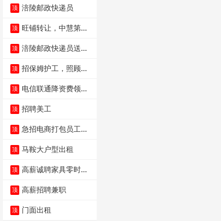
涪陵邮政快递员
顶
旺铺转让，中慧第一
顶
城火锅店
涪陵邮政快递员送货
顶
员三轮车面包车都行
招保姆护工，照顾病
顶
人
电信联通降资费领价
顶
值5000电瓶车手
招聘美工
顶
急招电商打包员工作
顶
内容：货品分拣打包
马鞍大户型出租
顶
高薪诚聘家具零时促
顶
销（可日结）
高薪招聘兼职
顶
门面出租
顶