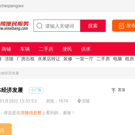
eqiangwx
发
商铺
车辆
二手房
便民
供求
辆
涪陵
厂房出租
水果店转让
装修
一室一厅
二手房
电脑
租房
实体经济发屠
体经济发屠
置顶
小广告
1月29日 13:31:53
浏览：1674
涪陵
，请说是在
涪陵信息帮
上看到的，谢谢！
65