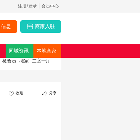
注册/登录
| 会员中心
布信息
商家入驻
同城资讯
本地商家
检验员
搬家
二室一厅
收藏
分享