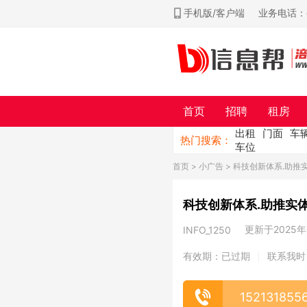
手机版/客户端
业务电话：ch
首页
招聘
租房
出租
门面
车
热门搜索：
车位
首页
>
小广告
> 科技创新体系.助推
科技创新体系.助推实
更新于2025年0
INFO_1250
有效期：已过期
联系我时
|
152131855