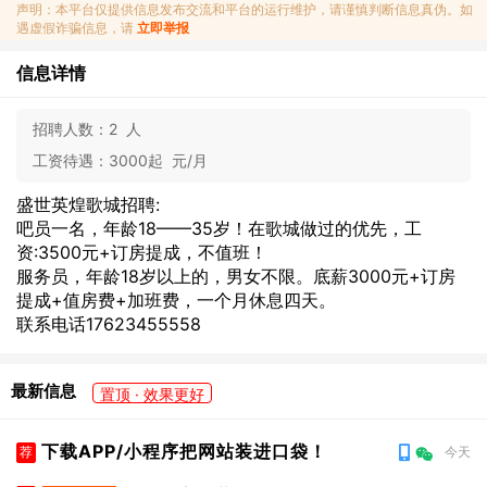
声明：本平台仅提供信息发布交流和平台的运行维护，请谨慎判断信息真伪。如
遇虚假诈骗信息，请
立即举报
信息详情
招聘人数：
2 人
工资待遇：
3000起 元/月
盛世英煌歌城招聘:
吧员一名，年龄18——35岁！在歌城做过的优先，工
资:3500元+订房提成，不值班！
服务员，年龄18岁以上的，男女不限。底薪3000元+订房
提成+值房费+加班费，一个月休息四天。
联系电话17623455558
最新信息
置顶 · 效果更好
下载APP/小程序把网站装进口袋！
荐
今天