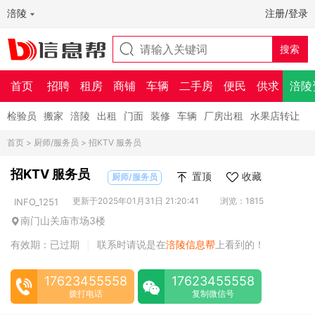
涪陵
注册/登录
首页
招聘
租房
商铺
车辆
二手房
便民
供求
涪陵
检验员
搬家
涪陵
出租
门面
装修
车辆
厂房出租
水果店转让
首页
>
厨师/服务员
> 招KTV 服务员
招KTV 服务员
置顶
收藏
厨师/服务员
更新于2025年01月31日 21:20:41
浏览：1815
INFO_1251
南门山关庙市场3楼
有效期：已过期
联系时请说是在
涪陵信息帮
上看到的！
|
17623455558
17623455558
拨打电话
复制微信号