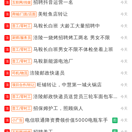
招聘抖音运营一名
顶
互联网/传媒
今天
美蛙鱼店转让
顶
商铺/门面/店面
今天
马鞍长白班 大龄工大量招聘中
顶
普工/零时工
今天
涪陵一烧烤招聘烤工两名 男女不限
顶
厨师/服务员
今天
马鞍长白班男女不限不体检坐着上班
顶
普工/零时工
今天
马鞍新能源电池厂
顶
普工/零时工
今天
涪陵邮政快递员
顶
司机/物流
今天
旺铺转让，中慧第一城火锅店
顶
项目合作/转让
今天
涪陵邮政快递员送货员三轮车面包车
顶
普工/零时工
今天
都行
招保姆护工，照顾病人
顶
普工/零时工
今天
电信联通降资费领价值5000电瓶车手
顶
小广告
图
今天
招聘美工
顶
互联网/传媒
图
今天