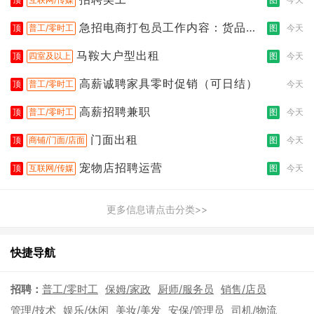
急招电商打包员工作内容：货品分
顶
普工/零时工
图
今天
拣打包
马鞍大户型出租
顶
四室及以上
图
今天
高薪诚聘家具零时促销（可日结）
顶
普工/零时工
今天
高薪招聘兼职
顶
普工/零时工
图
今天
门面出租
顶
商铺/门面/店面
图
今天
宠物店招聘运营
顶
互联网/传媒
图
今天
更多信息请点击分类>>
快捷导航
招聘：
普工/零时工
保姆/家政
厨师/服务员
销售/店员
管理/技术
娱乐/休闲
美妆/美发
安保/管理员
司机/物流