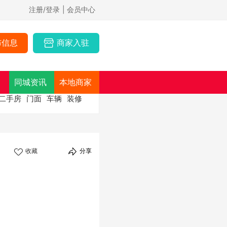
注册/登录
| 会员中心
布信息
商家入驻
同城资讯
本地商家
二手房
门面
车辆
装修
收藏
分享