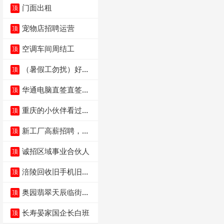
门面出租
顶
宠物店招聘运营
顶
空调车间周结工
顶
（暑假工勿扰）好想
顶
来省钱超市宏声桥店
华通电脑直签直签直
顶
签
重庆的小伙伴看过
顶
来，我这边是和重庆
本
新工厂高薪招聘，普
顶
工100人
诚招区域事业合伙人
顶
涪陵回收旧手机旧电
顶
脑旧衣服
奥园翡翠天辰临街餐
顶
饮门面低价转让
长寿晏家国企长白班
顶