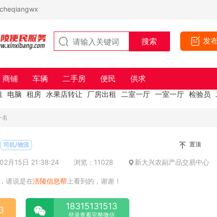
eqiangwx
发
商铺
车辆
二手房
便民
供求
租
电脑
租房
水果店转让
厂房出租
二室一厅
一室一厅
检验员
一名
置顶
司机/物流
2月15日 21:38:24
浏览：11028
新大兴农副产品交易中心
，请说是在
涪陵信息帮
上看到的，谢谢！
18315131513
3
登录查看完整微信