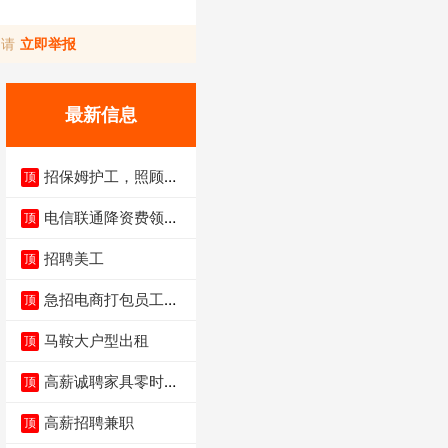
，请
立即举报
最新信息
招保姆护工，照顾病
顶
人
电信联通降资费领价
顶
值5000电瓶车手
招聘美工
顶
急招电商打包员工作
顶
内容：货品分拣打包
马鞍大户型出租
顶
高薪诚聘家具零时促
顶
销（可日结）
高薪招聘兼职
顶