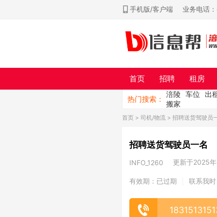
手机版/客户端
业务电话：ch
首页
招聘
租房
涪陵
车位
出
热门搜索：
搬家
首页
>
司机/物流
> 招聘送货驾驶员
招聘送货驾驶员一名
更新于2025年0
INFO_1260
有效期：已过期
联系我时
|
1831513151