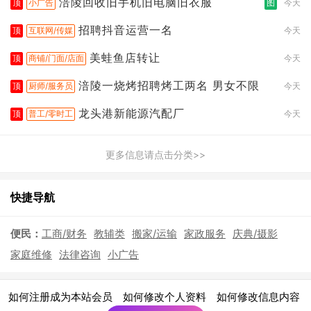
涪陵回收旧手机旧电脑旧衣服
顶
小广告
图
今天
招聘抖音运营一名
顶
互联网/传媒
今天
美蛙鱼店转让
顶
商铺/门面/店面
今天
涪陵一烧烤招聘烤工两名 男女不限
顶
厨师/服务员
今天
龙头港新能源汽配厂
顶
普工/零时工
今天
更多信息请点击分类>>
快捷导航
便民：
工商/财务
教辅类
搬家/运输
家政服务
庆典/摄影
家庭维修
法律咨询
小广告
|
|
|
如何注册成为本站会员
如何修改个人资料
如何修改信息内容