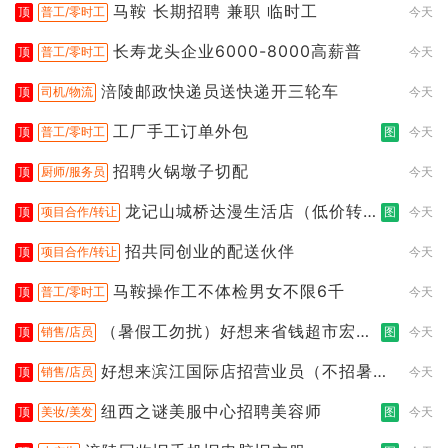
马鞍 长期招聘 兼职 临时工
顶
普工/零时工
今天
长寿龙头企业6000-8000高薪普
顶
普工/零时工
今天
涪陵邮政快递员送快递开三轮车
顶
司机/物流
今天
工厂手工订单外包
顶
普工/零时工
图
今天
招聘火锅墩子切配
顶
厨师/服务员
今天
龙记山城桥达漫生活店（低价转
顶
项目合作/转让
图
今天
让）
招共同创业的配送伙伴
顶
项目合作/转让
今天
马鞍操作工不体检男女不限6千
顶
普工/零时工
今天
（暑假工勿扰）好想来省钱超市宏声
顶
销售/店员
图
今天
桥店
好想来滨江国际店招营业员（不招暑假
顶
销售/店员
今天
工
纽西之谜美服中心招聘美容师
顶
美妆/美发
图
今天