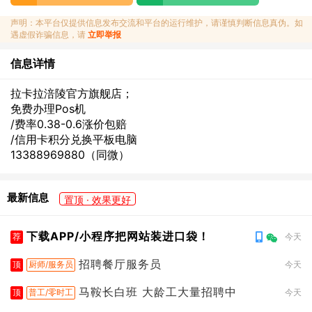
声明：本平台仅提供信息发布交流和平台的运行维护，请谨慎判断信息真伪。如
遇虚假诈骗信息，请
立即举报
信息详情
拉卡拉涪陵官方旗舰店；
免费办理Pos机
/费率0.38-0.6涨价包赔
/信用卡积分兑换平板电脑
13388969880（同微）
最新信息
置顶 · 效果更好
下载APP/小程序把网站装进口袋！
荐
今天
招聘餐厅服务员
顶
厨师/服务员
今天
马鞍长白班 大龄工大量招聘中
顶
普工/零时工
今天