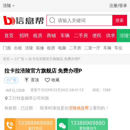
涪陵
注册/登录
首页
招聘
租房
商铺
车辆
二手房
便民
供求
涪陵
门面
出租
涪陵
装修
租房
电脑
二手房
二室一厅
车辆
车位
一
首页
>
小广告
> 拉卡拉涪陵官方旗舰店 免费办理P
拉卡拉涪陵官方旗舰店 免费办理P
置顶
收藏
小广告
更新于2025年02月24日 08:41:13
浏览：1584
INFO_1308
工行转盘烟草公司对面
有效期：已过期
联系时请说是在
涪陵信息帮
上看到的！
|
13388969880
13388969880
拨打电话
复制微信号