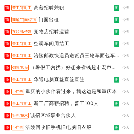
高薪招聘兼职
顶
普工/零时工
图
今天
门面出租
顶
商铺/门面/店面
图
今天
宠物店招聘运营
顶
互联网/传媒
图
今天
空调车间周结工
顶
普工/零时工
图
今天
涪陵邮政快递员送货员三轮车面包车
顶
普工/零时工
今天
都行
（暑假工勿扰）好想来省钱超市宏声桥
顶
销售/店员
今天
店
华通电脑直签直签直签
顶
普工/零时工
图
今天
重庆的小伙伴看过来，我这边是和重庆本
顶
小广告
今天
新工厂高薪招聘，普工100人
顶
普工/零时工
图
今天
诚招区域事业合伙人
顶
管理/技术
今天
涪陵回收旧手机旧电脑旧衣服
顶
小广告
图
今天