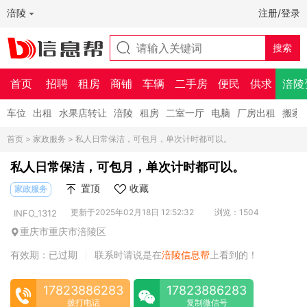
涪陵
注册/登录
首页
招聘
租房
商铺
车辆
二手房
便民
供求
涪陵
车位
出租
水果店转让
涪陵
租房
二室一厅
电脑
厂房出租
搬家
首页
>
家政服务
> 私人日常保洁，可包月，单次计时都可以。
私人日常保洁，可包月，单次计时都可以。
置顶
收藏
家政服务
更新于2025年02月18日 12:52:32
浏览：1504
INFO_1312
重庆市重庆市涪陵区
有效期：已过期
联系时请说是在
涪陵信息帮
上看到的！
|
17823886283
17823886283
拨打电话
复制微信号