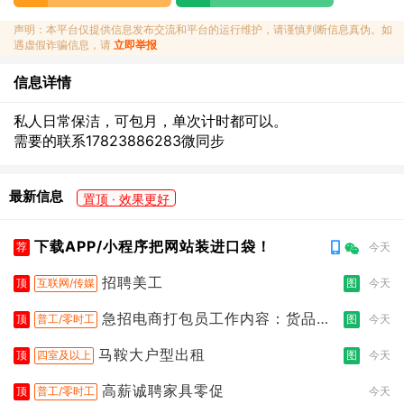
声明：本平台仅提供信息发布交流和平台的运行维护，请谨慎判断信息真伪。如
遇虚假诈骗信息，请
立即举报
信息详情
私人日常保洁，可包月，单次计时都可以。
需要的联系17823886283微同步
最新信息
置顶 · 效果更好
下载APP/小程序把网站装进口袋！
荐
今天
招聘美工
顶
互联网/传媒
图
今天
急招电商打包员工作内容：货品分
顶
普工/零时工
图
今天
拣打包
马鞍大户型出租
顶
四室及以上
图
今天
高薪诚聘家具零促
顶
普工/零时工
今天