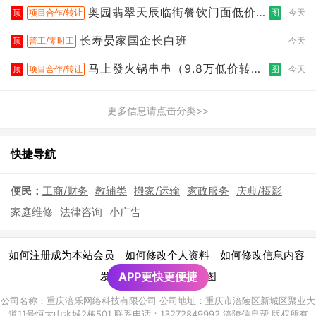
奥园翡翠天辰临街餐饮门面低价转
顶
项目合作/转让
图
今天
让
长寿晏家国企长白班
顶
普工/零时工
今天
马上發火锅串串（9.8万低价转
顶
项目合作/转让
图
今天
让）
更多信息请点击分类>>
快捷导航
便民：
工商/财务
教辅类
搬家/运输
家政服务
庆典/摄影
家庭维修
法律咨询
小广告
|
|
|
如何注册成为本站会员
如何修改个人资料
如何修改信息内容
|
发布广告须知
APP更快更便捷
网站地图
公司名称：重庆涪乐网络科技有限公司 公司地址：重庆市涪陵区新城区聚业大
道11号恒大山水城2栋501 联系电话：13272849992 涪陵信息帮 版权所有