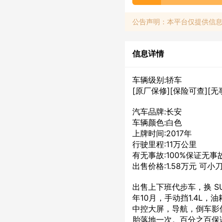
公告声明：本平台仅提供信
信息详情
车辆级别:轿车
[原厂保修][保险可查][无
汽车品牌:长安
车辆颜色:白色
上牌时间:2017年
行驶里程:11万公里
有无事故:100%保证无
出售价格:1.58万元 可小
出售上下班代步车，换 SUV
年10月，手动挡1.4L
中控大屏，导航，倒车影
胎落地一次。百分之百保