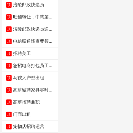
涪陵邮政快递员
顶
旺铺转让，中慧第一
顶
城火锅店
涪陵邮政快递员送货
顶
员三轮车面包车都行
电信联通降资费领价
顶
值5000电瓶车手
招聘美工
顶
急招电商打包员工作
顶
内容：货品分拣打包
马鞍大户型出租
顶
高薪诚聘家具零时促
顶
销（可日结）
高薪招聘兼职
顶
门面出租
顶
宠物店招聘运营
顶