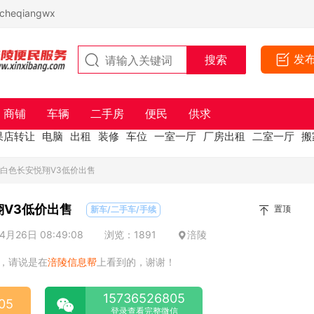
eqiangwx
发
商铺
车辆
二手房
便民
供求
果店转让
电脑
出租
装修
车位
一室一厅
厂房出租
二室一厅
搬
年的白色长安悦翔V3低价出售
翔V3低价出售
置顶
新车/二手车/手续
月26日 08:49:08
浏览：1891
涪陵
，请说是在
涪陵信息帮
上看到的，谢谢！
15736526805
05
登录查看完整微信