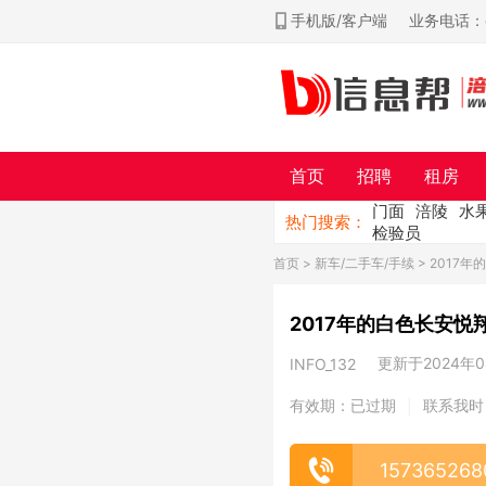
手机版/客户端
业务电话：ch
首页
招聘
租房
门面
涪陵
水
热门搜索：
检验员
首页
>
新车/二手车/手续
> 2017
2017年的白色长安悦
更新于2024年04
INFO_132
有效期：已过期
联系我时
|
157365268