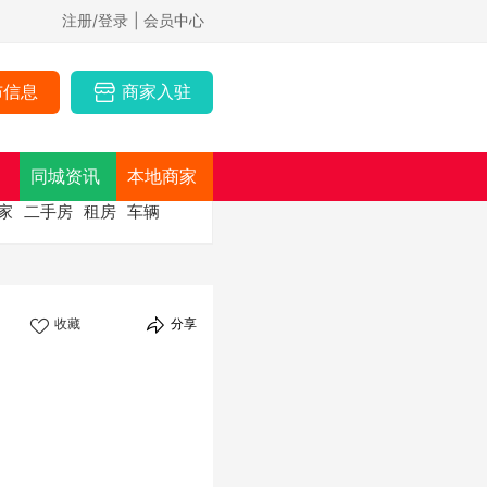
注册/登录
| 会员中心
布信息
商家入驻
同城资讯
本地商家
家
二手房
租房
车辆
收藏
分享