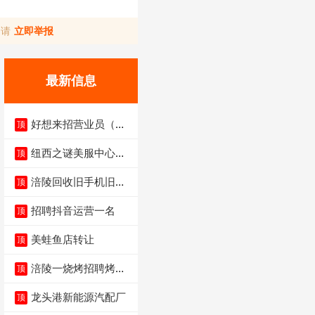
，请
立即举报
最新信息
好想来招营业员（不
顶
招暑假工）
纽西之谜美服中心招
顶
聘美容师
涪陵回收旧手机旧电
顶
脑旧衣服
招聘抖音运营一名
顶
美蛙鱼店转让
顶
涪陵一烧烤招聘烤工
顶
两名 男女不限
龙头港新能源汽配厂
顶