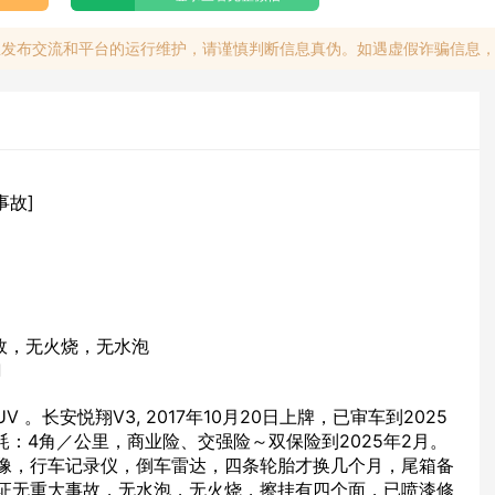
息发布交流和平台的运行维护，请谨慎判断信息真伪。如遇虚假诈骗信息
事故]
事故，无火烧，无水泡
刀
 。长安悦翔V3, 2017年10月20日上牌，已审车到2025
，油耗：4角／公里，商业险、交强险～双保险到2025年2月。
像，行车记录仪，倒车雷达，四条轮胎才换几个月，尾箱备
证无重大事故，无水泡，无火烧，擦挂有四个面，已喷漆修