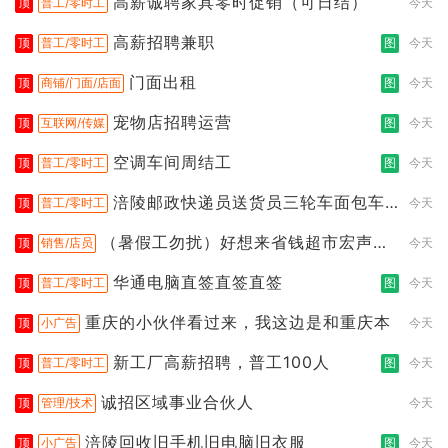
高薪诚聘家具零时促销（可日结）
顶
普工/零时工
今天
高薪招聘兼职
顶
普工/零时工
图
今天
门面出租
顶
商铺/门面/店面
图
今天
宠物店招聘运营
顶
互联网/传媒
图
今天
空调车间周结工
顶
普工/零时工
图
今天
涪陵邮政快递员送货员三轮车面包车
顶
普工/零时工
今天
都行
（暑假工勿扰）好想来省钱超市宏声桥
顶
销售/店员
今天
店
华通电脑直签直签直签
顶
普工/零时工
图
今天
重庆的小伙伴看过来，我这边是和重庆本
顶
小广告
今天
新工厂高薪招聘，普工100人
顶
普工/零时工
图
今天
诚招区域事业合伙人
顶
管理/技术
今天
涪陵回收旧手机旧电脑旧衣服
顶
小广告
图
今天