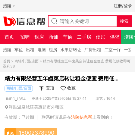
涪陵
注册/登录
首页
招聘
租房
商铺
车辆
二手房
便民
供求
涪陵
涪陵
车位
出租
电脑
租房
水果店转让
厂房出租
二室一厅
一室
首页
>
商铺/门面/店面
> 精力有限经营五年卤菜店转让租金便宜 费用低接收即可
盈利38
精力有限经营五年卤菜店转让租金便宜 费用低接
收即可盈利38
置顶
收藏
商铺/门面/店面
更新于2025年03月05日 15:27:41
浏览：1644
INFO_1354
泽胜温泉城涪美惠超市外租区
有效期：已过期
联系时请说是在
涪陵信息帮
上看到的！
|
18002378990