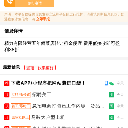
拨打电话
声明：本平台仅提供信息发布交流和平台的运行维护，请谨慎判断信息真伪。如
遇虚假诈骗信息，请
立即举报
信息详情
精力有限经营五年卤菜店转让租金便宜 费用低接收即可盈
利38折
最新信息
置顶 · 效果更好
下载APP/小程序把网站装进口袋！
荐
今天
招聘美工
顶
互联网/传媒
图
今天
急招电商打包员工作内容：货品分
顶
普工/零时工
图
今天
拣打包
马鞍大户型出租
顶
四室及以上
图
今天