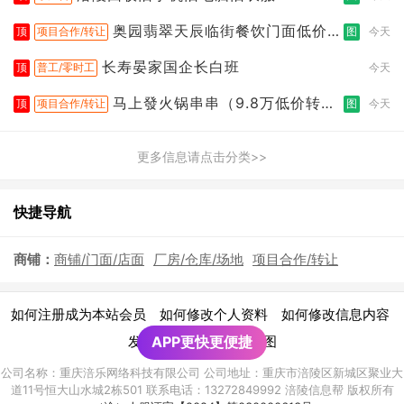
奥园翡翠天辰临街餐饮门面低价转
顶
项目合作/转让
图
今天
让
长寿晏家国企长白班
顶
普工/零时工
今天
马上發火锅串串（9.8万低价转
顶
项目合作/转让
图
今天
让）
更多信息请点击分类>>
快捷导航
商铺：
商铺/门面/店面
厂房/仓库/场地
项目合作/转让
|
|
|
如何注册成为本站会员
如何修改个人资料
如何修改信息内容
|
发布广告须知
APP更快更便捷
网站地图
公司名称：重庆涪乐网络科技有限公司 公司地址：重庆市涪陵区新城区聚业大
道11号恒大山水城2栋501 联系电话：13272849992 涪陵信息帮 版权所有