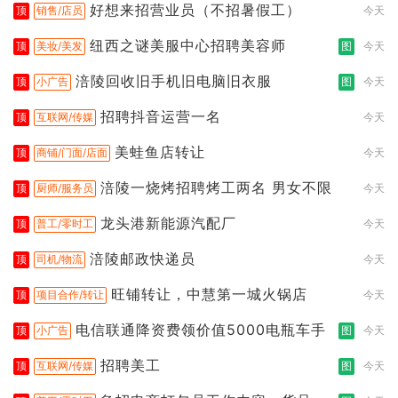
好想来招营业员（不招暑假工）
顶
销售/店员
今天
纽西之谜美服中心招聘美容师
顶
美妆/美发
图
今天
涪陵回收旧手机旧电脑旧衣服
顶
小广告
图
今天
招聘抖音运营一名
顶
互联网/传媒
今天
美蛙鱼店转让
顶
商铺/门面/店面
今天
涪陵一烧烤招聘烤工两名 男女不限
顶
厨师/服务员
今天
龙头港新能源汽配厂
顶
普工/零时工
今天
涪陵邮政快递员
顶
司机/物流
今天
旺铺转让，中慧第一城火锅店
顶
项目合作/转让
今天
电信联通降资费领价值5000电瓶车手
顶
小广告
图
今天
招聘美工
顶
互联网/传媒
图
今天