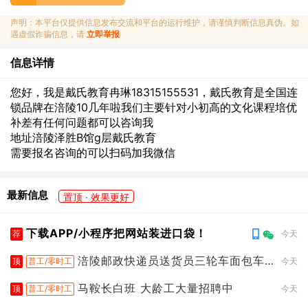
声明：本平台仅提供信息发布交流和平台的运行维护，请谨慎判断信息真伪。如
遇虚假诈骗信息，请
立即举报
信息详情
您好，我是戴氏教育冉琳18315155531，戴氏教育是全国连
锁品牌在涪陵10几年啦我们主要针对小初高的文化课程培优
补差有任何问题都可以咨询我
地址涪陵泽胜B馆g层戴氏教育
需要报名咨询的可以扫码加我微信
最新信息
置顶 · 效果更好
下载APP/小程序把网站装进口袋！
荐
今天
涪陵邮政快递员送货员三轮车面包车
顶
普工/零时工
今天
都行
马鞍长白班 大龄工大量招聘中
顶
普工/零时工
今天