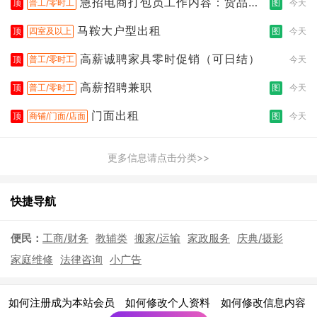
急招电商打包员工作内容：货品分
顶
普工/零时工
图
今天
拣打包
马鞍大户型出租
顶
四室及以上
图
今天
高薪诚聘家具零时促销（可日结）
顶
普工/零时工
今天
高薪招聘兼职
顶
普工/零时工
图
今天
门面出租
顶
商铺/门面/店面
图
今天
更多信息请点击分类>>
快捷导航
便民：
工商/财务
教辅类
搬家/运输
家政服务
庆典/摄影
家庭维修
法律咨询
小广告
|
|
|
如何注册成为本站会员
如何修改个人资料
如何修改信息内容