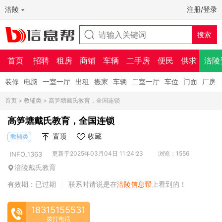
涪陵
注册/登录
首页
招聘
租房
商铺
车辆
二手房
便民
供求
涪陵
装修
电脑
一室一厅
出租
搬家
车辆
二室一厅
车位
门面
厂房
首页
>
教辅类
> 高笋塘戴氏教育，全国连锁
高笋塘戴氏教育，全国连锁
置顶
收藏
教辅类
更新于2025年03月04日 11:24:23
浏览：1556
INFO_1363
涪陵戴氏教育
有效期：已过期
联系时请说是在
涪陵信息帮
上看到的！
|
18315155531
拨打电话