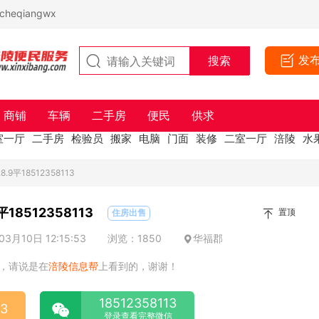
eqiangwx
发
商铺
车辆
二手房
便民
供求
室一厅
二手房
检验员
搬家
电脑
门面
装修
二室一厅
涪陵
水
9平18512358113
18512358113
置顶
住房出售
3月10日 12:15:53
浏览：1850
华福郡
，请说是在
涪陵信息帮
上看到的，谢谢！
18512358113
13
登录查看完整微信