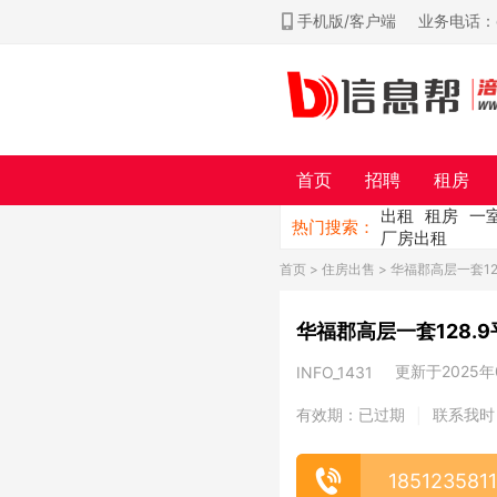
手机版/客户端
业务电话：ch
首页
招聘
租房
出租
租房
一
热门搜索：
厂房出租
首页
>
住房出售
> 华福郡高层一套128.
华福郡高层一套128.9平
更新于2025年0
INFO_1431
有效期：已过期
联系我时
|
185123581