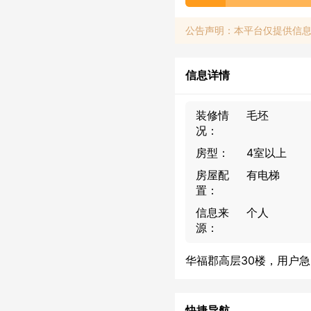
公告声明：本平台仅提供信
信息详情
装修情
毛坯
况：
房型：
4室以上
房屋配
有电梯
置：
信息来
个人
源：
华福郡高层30楼，用户急
快捷导航