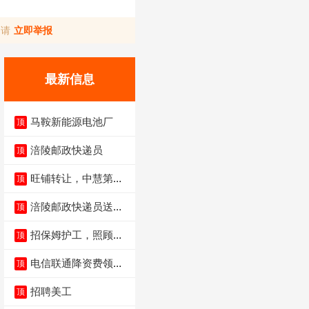
，请
立即举报
最新信息
马鞍新能源电池厂
顶
涪陵邮政快递员
顶
旺铺转让，中慧第一
顶
城火锅店
涪陵邮政快递员送货
顶
员三轮车面包车都行
招保姆护工，照顾病
顶
人
电信联通降资费领价
顶
值5000电瓶车手
招聘美工
顶