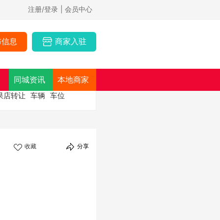
注册/登录
| 会员中心
布信息
商家入驻
同城资讯
本地商家
果店转让
车辆
车位
收藏
分享