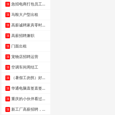
急招电商打包员工作
顶
内容：货品分拣打包
马鞍大户型出租
顶
高薪诚聘家具零时促
顶
销（可日结）
高薪招聘兼职
顶
门面出租
顶
宠物店招聘运营
顶
空调车间周结工
顶
（暑假工勿扰）好想
顶
来省钱超市宏声桥店
华通电脑直签直签直
顶
签
重庆的小伙伴看过
顶
来，我这边是和重庆
本
新工厂高薪招聘，普
顶
工100人