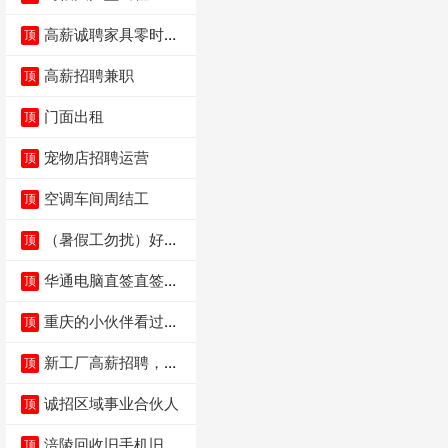
高薪诚聘家具零时促
顶
销（可日结）
高薪招聘兼职
顶
门面出租
顶
宠物店招聘运营
顶
空调车间周结工
顶
（暑假工勿扰）好想
顶
来省钱超市宏声桥店
华通电脑直签直签直
顶
签
重庆的小伙伴看过
顶
来，我这边是和重庆
本
新工厂高薪招聘，普
顶
工100人
诚招区域事业合伙人
顶
涪陵回收旧手机旧电
顶