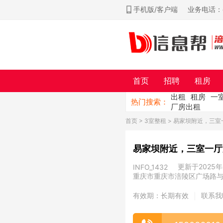
手机版/客户端
业务电话：ch
首页
招聘
租房
出租
租房
一
热门搜索：
厂房出租
首页
>
3室整租
> 易家坝附近，三室
易家坝附近，三室一厅
更新于2025年0
INFO_1432
重庆市重庆市涪陵区广场路与
有效期：长期有效
联系我
|