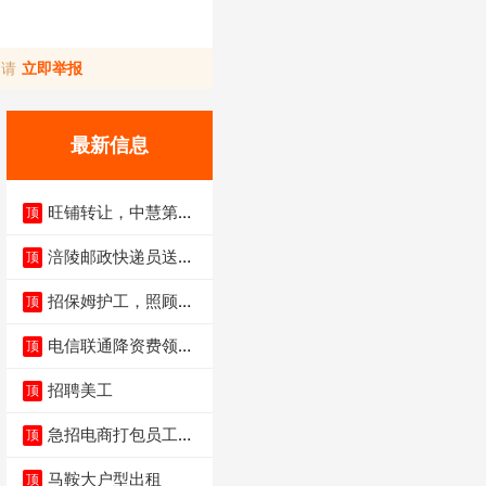
，请
立即举报
最新信息
旺铺转让，中慧第一
顶
城火锅店
涪陵邮政快递员送货
顶
员三轮车面包车都行
招保姆护工，照顾病
顶
人
电信联通降资费领价
顶
值5000电瓶车手
招聘美工
顶
急招电商打包员工作
顶
内容：货品分拣打包
马鞍大户型出租
顶