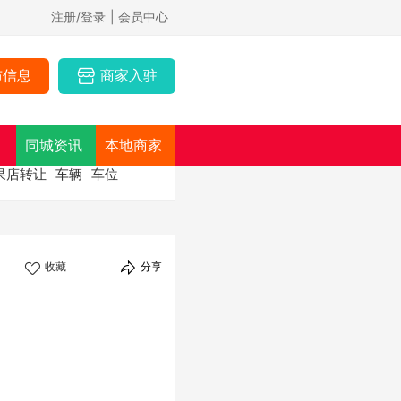
注册/登录
| 会员中心
布信息
商家入驻
同城资讯
本地商家
果店转让
车辆
车位
收藏
分享