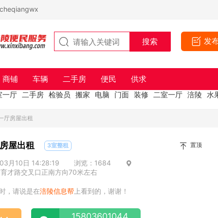
eqiangwx
发
商铺
车辆
二手房
便民
供求
室一厅
二手房
检验员
搬家
电脑
门面
装修
二室一厅
涪陵
水
一厅房屋出租
房屋出租
置顶
3室整租
3月10日 14:28:19
浏览：1684
育才路交叉口正南方向70米左右
时，请说是在
涪陵信息帮
上看到的，谢谢！
15803601044