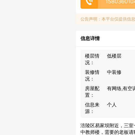
158036010
公告声明：本平台仅提供信
信息详情
楼层情
低楼层
况：
装修情
中装修
况：
房屋配
有网络,有空
置：
信息来
个人
源：
涪陵区易家坝附近，三室
中教师楼，需要的老板请