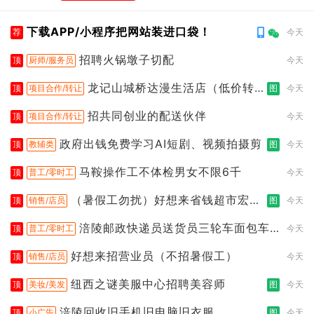
下载APP/小程序把网站装进口袋！
荐
今天
招聘火锅墩子切配
顶
厨师/服务员
今天
龙记山城桥达漫生活店（低价转
顶
项目合作/转让
图
今天
让）
招共同创业的配送伙伴
顶
项目合作/转让
今天
政府出钱免费学习AI短剧、视频拍摄剪
顶
教辅类
图
今天
马鞍操作工不体检男女不限6千
顶
普工/零时工
今天
（暑假工勿扰）好想来省钱超市宏声
顶
销售/店员
图
今天
桥店
涪陵邮政快递员送货员三轮车面包车
顶
普工/零时工
今天
都行
好想来招营业员（不招暑假工）
顶
销售/店员
今天
纽西之谜美服中心招聘美容师
顶
美妆/美发
图
今天
涪陵回收旧手机旧电脑旧衣服
顶
小广告
图
今天