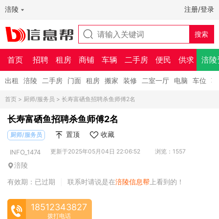
涪陵
注册/登录
首页
招聘
租房
商铺
车辆
二手房
便民
供求
涪陵
出租
涪陵
二手房
门面
租房
搬家
装修
二室一厅
电脑
车位
车
首页
>
厨师/服务员
> 长寿富硒鱼招聘杀鱼师傅2名
长寿富硒鱼招聘杀鱼师傅2名
置顶
收藏
厨师/服务员
更新于2025年05月04日 22:06:52
浏览：1557
INFO_1474
涪陵
有效期：已过期
联系时请说是在
涪陵信息帮
上看到的！
|
18512343827
拨打电话