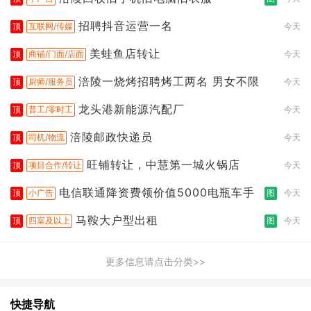
招聘抖音运营一名
顶
互联网/传媒
今天
美蛙鱼店转让
顶
商铺/门面/店面
今天
涪陵一烧烤招聘烤工两名 男女不限
顶
厨师/服务员
今天
龙头港新能源汽配厂
顶
普工/零时工
今天
涪陵邮政快递员
顶
司机/物流
今天
旺铺转让，中慧第一城火锅店
顶
项目合作/转让
今天
电信联通降资费领价值5000电瓶车手
顶
小广告
图
今天
马鞍大户型出租
顶
四室及以上
图
今天
更多信息请点击分类>>
快捷导航