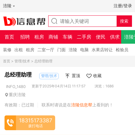
涪陵
注册/登录
首页
招聘
租房
商铺
车辆
二手房
便民
供求
涪陵
装修
出租
租房
二室一厅
门面
涪陵
电脑
水果店转让
检验员
首页
>
管理/技术
> 总经理助理
总经理助理
置顶
收藏
管理/技术
更新于2025年04月14日 11:17:57
浏览：1686
INFO_1480
重庆涪陵
有效期：已过期
联系时请说是在
涪陵信息帮
上看到的！
|
18315173387
拨打电话