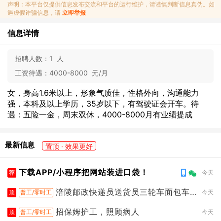
声明：本平台仅提供信息发布交流和平台的运行维护，请谨慎判断信息真伪。如
遇虚假诈骗信息，请
立即举报
信息详情
招聘人数：
1 人
工资待遇：
4000-8000 元/月
女，身高1.6米以上，形象气质佳，性格外向，沟通能力
强，本科及以上学历，35岁以下，有驾驶证会开车。待
遇：五险一金，周末双休，4000-8000月有业绩提成
最新信息
置顶 · 效果更好
下载APP/小程序把网站装进口袋！
荐
今天
涪陵邮政快递员送货员三轮车面包车
顶
普工/零时工
今天
都行
招保姆护工，照顾病人
顶
普工/零时工
今天