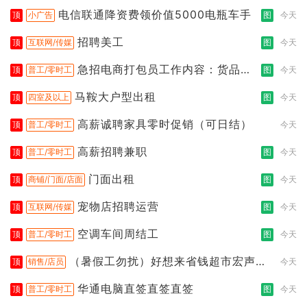
电信联通降资费领价值5000电瓶车手
顶
小广告
图
今天
招聘美工
顶
互联网/传媒
图
今天
急招电商打包员工作内容：货品分
顶
普工/零时工
图
今天
拣打包
马鞍大户型出租
顶
四室及以上
图
今天
高薪诚聘家具零时促销（可日结）
顶
普工/零时工
今天
高薪招聘兼职
顶
普工/零时工
图
今天
门面出租
顶
商铺/门面/店面
图
今天
宠物店招聘运营
顶
互联网/传媒
图
今天
空调车间周结工
顶
普工/零时工
图
今天
（暑假工勿扰）好想来省钱超市宏声桥
顶
销售/店员
今天
店
华通电脑直签直签直签
顶
普工/零时工
图
今天