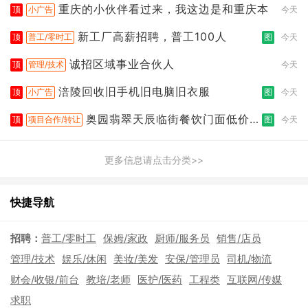
重庆的小伙伴看过来，我这边是和重庆本
顶
小广告
今天
新工厂高薪招聘，普工100人
顶
普工/零时工
图
今天
诚招区域事业合伙人
顶
管理/技术
今天
涪陵回收旧手机旧电脑旧衣服
顶
小广告
图
今天
奥园翡翠天辰临街餐饮门面低价转
顶
项目合作/转让
图
今天
让
更多信息请点击分类>>
快捷导航
招聘：
普工/零时工
保姆/家政
厨师/服务员
销售/店员
管理/技术
娱乐/休闲
美妆/美发
安保/管理员
司机/物流
财会/收银/前台
教培/老师
医护/医药
工程类
互联网/传媒
求职