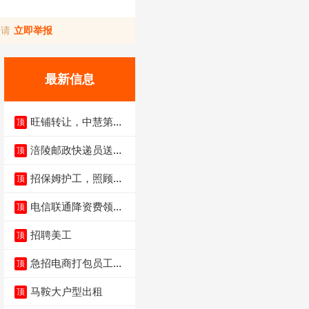
，请
立即举报
最新信息
旺铺转让，中慧第一
顶
城火锅店
涪陵邮政快递员送货
顶
员三轮车面包车都行
招保姆护工，照顾病
顶
人
电信联通降资费领价
顶
值5000电瓶车手
招聘美工
顶
急招电商打包员工作
顶
内容：货品分拣打包
马鞍大户型出租
顶