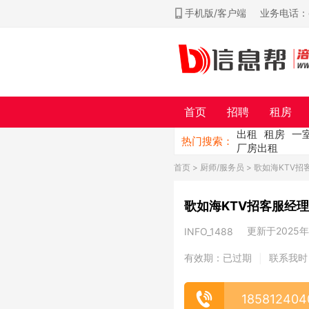
手机版/客户端
业务电话：ch
首页
招聘
租房
出租
租房
一
热门搜索：
厂房出租
首页
>
厨师/服务员
> 歌如海KTV招
歌如海KTV招客服经理
更新于2025年0
INFO_1488
有效期：已过期
联系我时
|
185812404