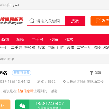
eqiangwx
发
商铺
车辆
二手房
便民
供求
室一厅
二手房
检验员
搬家
电脑
门面
装修
二室一厅
涪陵
水
客服经理5名
5名
置顶
厨师/服务员
3月18日 13:44:12
浏览：1562
太极酒店对面篮球场二楼
，请说是在
涪陵信息帮
上看到的，谢谢！
18581240407
07
登录查看完整微信