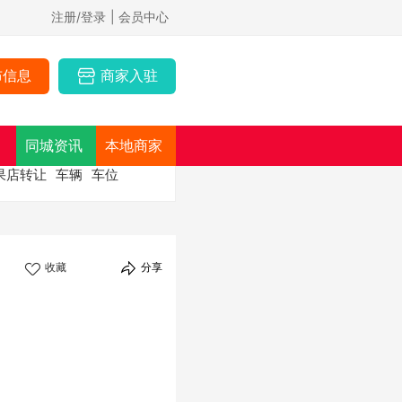
注册/登录
| 会员中心
布信息
商家入驻
同城资讯
本地商家
果店转让
车辆
车位
收藏
分享