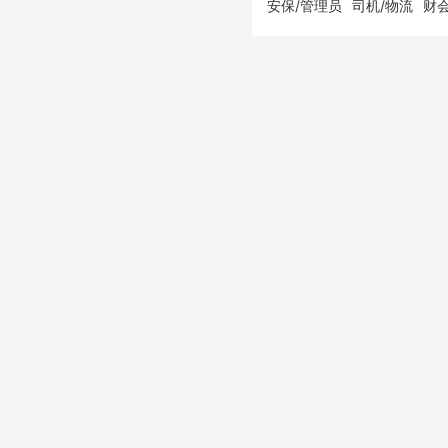
安保/管理员
司机/物流
财会