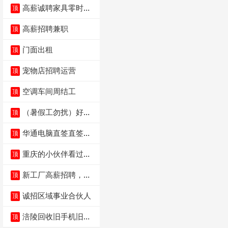
高薪诚聘家具零时促
顶
销（可日结）
高薪招聘兼职
顶
门面出租
顶
宠物店招聘运营
顶
空调车间周结工
顶
（暑假工勿扰）好想
顶
来省钱超市宏声桥店
华通电脑直签直签直
顶
签
重庆的小伙伴看过
顶
来，我这边是和重庆
本
新工厂高薪招聘，普
顶
工100人
诚招区域事业合伙人
顶
涪陵回收旧手机旧电
顶
脑旧衣服