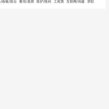
/收银/前台
教培/老师
医护/医药
工程类
互联网/传媒
求职