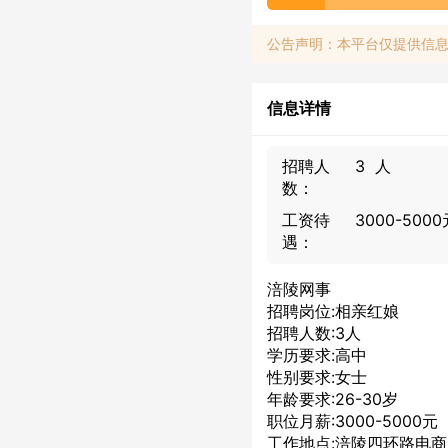
公告声明：本平台仅提供信
信息详情
招聘人
3 人
数：
工资待
3000-500
遇：
涪陵网事
招聘岗位:相亲红娘
招聘人数:3人
学历要求:高中
性别要求:女士
年龄要求:26-30岁
职位月薪:3000-5000元
工作地点:涪陵四环路电商