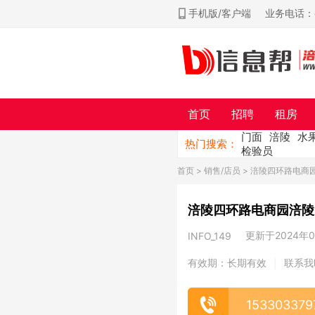
手机版/客户端
业务电话：ch
首页
招聘
租房
门面
涪陵
水
热门搜索：
检验员
首页
>
销售/店员
> 涪陵四环路电商
涪陵四环路电商园涪陵
更新于2024年04
INFO_149
有效期：长期有效
联系我
|
153303379