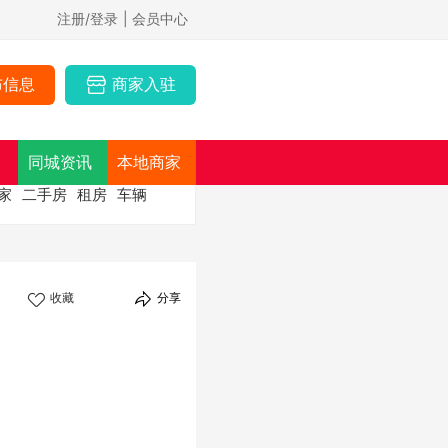
注册/登录
| 会员中心
布信息
商家入驻
同城资讯
本地商家
家
二手房
租房
车辆
收藏
分享