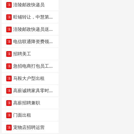
涪陵邮政快递员
顶
旺铺转让，中慧第一
顶
城火锅店
涪陵邮政快递员送货
顶
员三轮车面包车都行
电信联通降资费领价
顶
值5000电瓶车手
招聘美工
顶
急招电商打包员工作
顶
内容：货品分拣打包
马鞍大户型出租
顶
高薪诚聘家具零时促
顶
销（可日结）
高薪招聘兼职
顶
门面出租
顶
宠物店招聘运营
顶