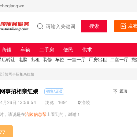
eqiangwx
发
商铺
车辆
二手房
便民
供求
果店转让
电脑
出租
装修
车位
一室一厅
厂房出租
二室一厅
搬
园涪陵网事招相亲红娘
网事招相亲红娘
置顶
销售/店员
月26日 13:56:54
浏览：1691
涪陵
时，请说是在
涪陵信息帮
上看到的，谢谢！
77