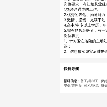
岗位要求：有红娘从业经
1.热爱沟通类的工作。
2.优秀的表达、沟通能
3.激情，坚韧，充满干
4.高中/中专以上学历，
5.需有销售经验者，有
岗位职责：
1、针对爱在涪陵的主动
选；
2、信息核实属实后维护
快捷导航
招聘信息：
普工/零时工
保姆
安保/管理员
司机/物流
财会