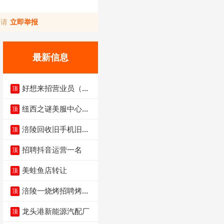
，请
立即举报
最新信息
好想来招营业员（不
顶
招暑假工）
纽西之谜美服中心招
顶
聘美容师
涪陵回收旧手机旧电
顶
脑旧衣服
招聘抖音运营一名
顶
美蛙鱼店转让
顶
涪陵一烧烤招聘烤工
顶
两名 男女不限
龙头港新能源汽配厂
顶