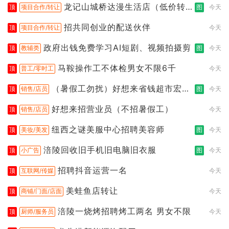
龙记山城桥达漫生活店（低价转
顶
项目合作/转让
图
今天
让）
招共同创业的配送伙伴
顶
项目合作/转让
今天
政府出钱免费学习AI短剧、视频拍摄剪
顶
教辅类
图
今天
马鞍操作工不体检男女不限6千
顶
普工/零时工
今天
（暑假工勿扰）好想来省钱超市宏声
顶
销售/店员
图
今天
桥店
好想来招营业员（不招暑假工）
顶
销售/店员
今天
纽西之谜美服中心招聘美容师
顶
美妆/美发
图
今天
涪陵回收旧手机旧电脑旧衣服
顶
小广告
图
今天
招聘抖音运营一名
顶
互联网/传媒
今天
美蛙鱼店转让
顶
商铺/门面/店面
今天
涪陵一烧烤招聘烤工两名 男女不限
顶
厨师/服务员
今天