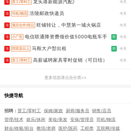
龙头港新能源汽配厂
顶
普工/零时工
今天
涪陵邮政快递员
顶
司机/物流
今天
旺铺转让，中慧第一城火锅店
顶
项目合作/转让
今天
电信联通降资费领价值5000电瓶车手
顶
小广告
图
今天
马鞍大户型出租
顶
四室及以上
图
今天
高薪诚聘家具零时促销（可日结）
顶
普工/零时工
今天
更多信息请点击分类>>
快捷导航
招聘：
普工/零时工
保姆/家政
厨师/服务员
销售/店员
管理/技术
娱乐/休闲
美妆/美发
安保/管理员
司机/物流
财会/收银/前台
教培/老师
医护/医药
工程类
互联网/传媒