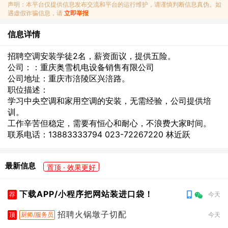
声明：本平台仅提供信息发布交流和平台的运行维护，请谨慎判断信息真伪。如
遇虚假诈骗信息，请
立即举报
信息详情
招聘空调安装学徒2名，薪资面议，提供五险。
公司：：重庆奥雪机电设备销售有限公司
公司地址：重庆市涪陵区兴涪路。
职位描述：
学习中央空调和家用空调的安装，无需经验，公司提供培
训。
工作辛苦但稳定，需要有恒心和耐心，不浪费大家时间。
联系电话：13883333794 023-72267220 林近跃
最新信息
置顶 · 效果更好
下载APP/小程序把网站装进口袋！
荐
今天
招聘火锅墩子切配
顶
厨师/服务员
今天