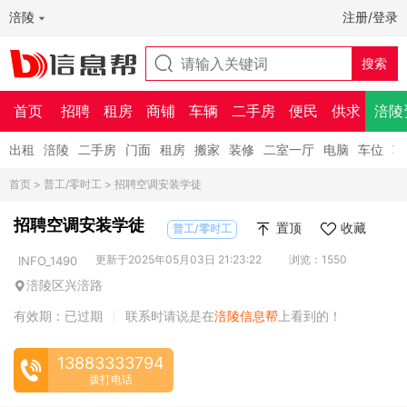
涪陵
注册/登录
首页
招聘
租房
商铺
车辆
二手房
便民
供求
涪陵
出租
涪陵
二手房
门面
租房
搬家
装修
二室一厅
电脑
车位
车
首页
>
普工/零时工
> 招聘空调安装学徒
招聘空调安装学徒
置顶
收藏
普工/零时工
更新于2025年05月03日 21:23:22
浏览：1550
INFO_1490
涪陵区兴涪路
有效期：已过期
联系时请说是在
涪陵信息帮
上看到的！
|
13883333794
拨打电话