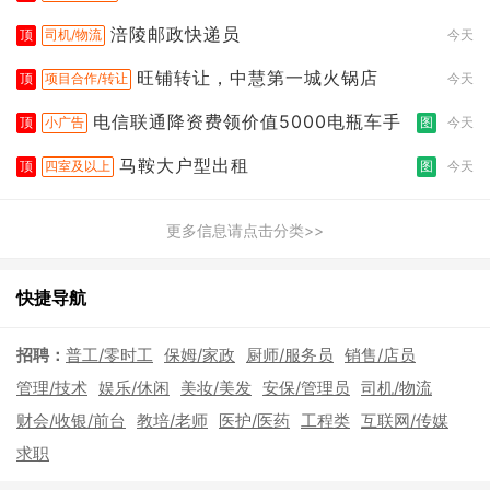
涪陵邮政快递员
顶
司机/物流
今天
旺铺转让，中慧第一城火锅店
顶
项目合作/转让
今天
电信联通降资费领价值5000电瓶车手
顶
小广告
图
今天
马鞍大户型出租
顶
四室及以上
图
今天
更多信息请点击分类>>
快捷导航
招聘：
普工/零时工
保姆/家政
厨师/服务员
销售/店员
管理/技术
娱乐/休闲
美妆/美发
安保/管理员
司机/物流
财会/收银/前台
教培/老师
医护/医药
工程类
互联网/传媒
求职