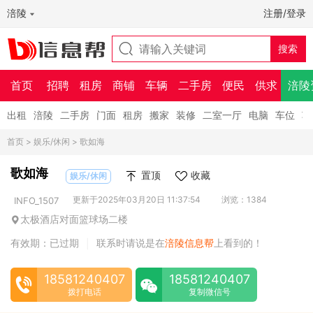
涪陵
注册/登录
首页
招聘
租房
商铺
车辆
二手房
便民
供求
涪陵
出租
涪陵
二手房
门面
租房
搬家
装修
二室一厅
电脑
车位
车
首页
>
娱乐/休闲
> 歌如海
歌如海
置顶
收藏
娱乐/休闲
更新于2025年03月20日 11:37:54
浏览：1384
INFO_1507
太极酒店对面篮球场二楼
有效期：已过期
联系时请说是在
涪陵信息帮
上看到的！
|
18581240407
18581240407
拨打电话
复制微信号