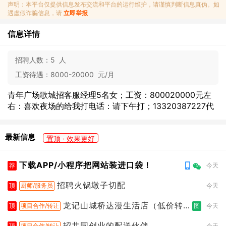
声明：本平台仅提供信息发布交流和平台的运行维护，请谨慎判断信息真伪。如
遇虚假诈骗信息，请
立即举报
信息详情
招聘人数：
5 人
工资待遇：
8000-20000 元/月
青年广场歌城招客服经理5名女；工资：800020000元左
右：喜欢夜场的给我打电话：请下午打；13320387227代
最新信息
置顶 · 效果更好
下载APP/小程序把网站装进口袋！
荐
今天
招聘火锅墩子切配
顶
厨师/服务员
今天
龙记山城桥达漫生活店（低价转
顶
项目合作/转让
图
今天
让）
招共同创业的配送伙伴
顶
项目合作/转让
今天