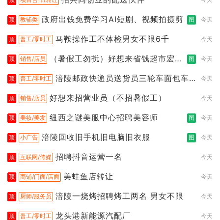
政府出钱免费学习AI短剧、视频拍摄剪
顶
教辅类
图
今天
马鞍操作工不体检男女不限6千
顶
普工/零时工
今天
（暑假工勿扰）好想来省钱超市宏声
顶
销售/店员
图
今天
桥店
涪陵邮政快递员送货员三轮车面包车
顶
普工/零时工
今天
都行
好想来招营业员（不招暑假工）
顶
销售/店员
今天
纽西之谜美服中心招聘美容师
顶
美妆/美发
图
今天
涪陵回收旧手机旧电脑旧衣服
顶
小广告
图
今天
招聘抖音运营一名
顶
互联网/传媒
今天
美蛙鱼店转让
顶
商铺/门面/店面
今天
涪陵一烧烤招聘烤工两名 男女不限
顶
厨师/服务员
今天
龙头港新能源汽配厂
顶
普工/零时工
今天