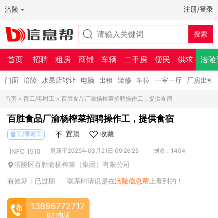
涪陵
注册/登录
首页
招聘
租房
商铺
车辆
二手房
便民
供求
涪陵
门面
涪陵
水果店转让
电脑
出租
装修
车位
一室一厅
厂房出租
首页
>
普工/零时工
> 百胜食品厂渝杨榨菜招聘操作工，提供食宿
百胜食品厂渝杨榨菜招聘操作工，提供食宿
置顶
收藏
普工/零时工
更新于2025年03月21日 09:26:25
浏览：1404
INFO_1510
涪陵区百胜渝杨榨菜（集团）有限公司
有效期：已过期
联系时请说是在
涪陵信息帮
上看到的！
|
13896772717
拨打电话