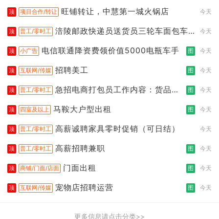
旺铺转让，中慧第一城火锅店
顶
项目合作/转让
今天
涪陵邮政快递员送货员三轮车面包车
顶
普工/零时工
今天
都行
电信联通降资费领价值5000电瓶车手
顶
小广告
图
今天
招聘美工
顶
互联网/传媒
图
今天
急招电商打包员工作内容：货品分
顶
普工/零时工
图
今天
拣打包
马鞍大户型出租
顶
四室及以上
图
今天
高薪诚聘家具零时促销（可日结）
顶
普工/零时工
今天
高薪招聘兼职
顶
普工/零时工
图
今天
门面出租
顶
商铺/门面/店面
图
今天
宠物店招聘运营
顶
互联网/传媒
图
今天
更多信息请点击分类>>