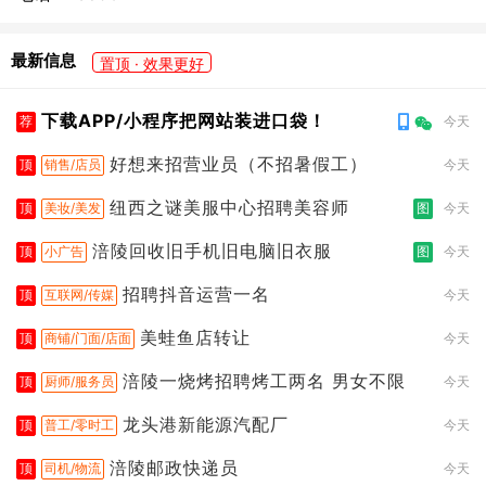
最新信息
置顶 · 效果更好
下载APP/小程序把网站装进口袋！
荐
今天
好想来招营业员（不招暑假工）
顶
销售/店员
今天
纽西之谜美服中心招聘美容师
顶
美妆/美发
图
今天
涪陵回收旧手机旧电脑旧衣服
顶
小广告
图
今天
招聘抖音运营一名
顶
互联网/传媒
今天
美蛙鱼店转让
顶
商铺/门面/店面
今天
涪陵一烧烤招聘烤工两名 男女不限
顶
厨师/服务员
今天
龙头港新能源汽配厂
顶
普工/零时工
今天
涪陵邮政快递员
顶
司机/物流
今天